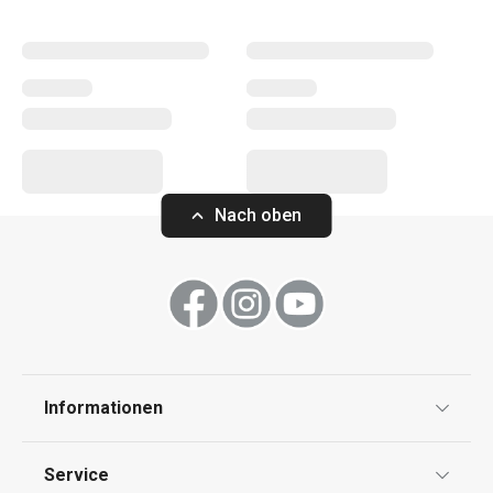
Pfannen
,
Töpfe
und
Kasserollen
, sondern auch
zuverlässige
Schnellkochtöpfe
. Auch die GrandCHEF-
Haushaltsgeräte
wie Wasserkocher, Sandwichmaker,
Reiskocher und Vakuumiergerät sind optisch aufeinander
abgestimmt. Die Produkte dieser Reihe richten sich an
Kunden, die professionelles Design und Spitzenqualität
zu einem erschwinglichen Preis bevorzugen.
Nach oben
Küchenutensilien und Gadgets
Haushaltsgeräte
Haushalt
Informationen
Datenschutz
Service
Kochen