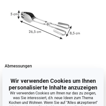
Abmessungen
PRODUKTBREITE (CM)
8.5
Wir verwenden Cookies um Ihnen
personalisierte Inhalte anzuzeigen
PRODUKTHÖHE (CM)
5
Wir verwenden Cookies um Ihnen nur das zu zeigen,
was Sie interessiert, d.h. neue Ideen zum Thema
Kochen und Wohnen. Wenn Sie auf "Alles akzeptieren"
PRODUKTLÄNGE (CM)
26.5