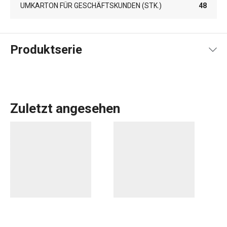
UMKARTON FÜR GESCHÄFTSKUNDEN (STK.)
48
Produktserie
Zuletzt angesehen
Das umfassende Angebot an
Küchenwerkzeugen und -
geräten
von GrandCHEF ist sowohl für traditionelle als
auch für moderne Küchen geeignet. Die Küchengeräte von
GrandCHEF zeichnen sich durch ein einheitliches Design
und eine Ganzstahl- oder Ganzmetallkonstruktion mit
minimalem Einsatz von Kunststoffen aus. Zum
Kochgeschirr
dieser Linie gehören nicht nur hochwertige