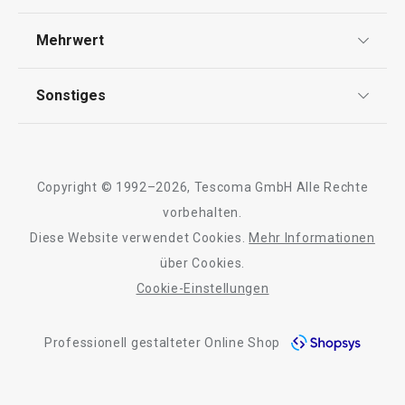
Widerrufsrecht
Versand & Zahlung
Mehrwert
Backen
Impressum
FAQ
AGB
TESCOMA Club
Sonstiges
Kontaktformular
Essen
Design
Garantie
Meilensteine
Trusted Shops
Schneiden
Rücksendung und Reklamation
Über TESCOMA
Copyright © 1992–2026, Tescoma GmbH Alle Rechte
Qualität
Für Unternehmen
vorbehalten.
Getränke
Diese Website verwendet Cookies.
Mehr Informationen
Barrierefreiheit
über Cookies.
Waschen und Reinigen
Cookie-Einstellungen
Outdoor-Aktivitäten
Professionell gestalteter Online Shop