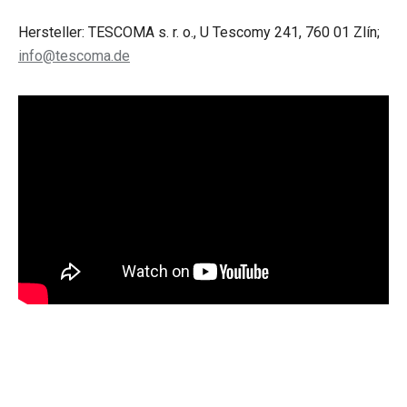
Hersteller: TESCOMA s. r. o., U Tescomy 241, 760 01 Zlín;
info@tescoma.de