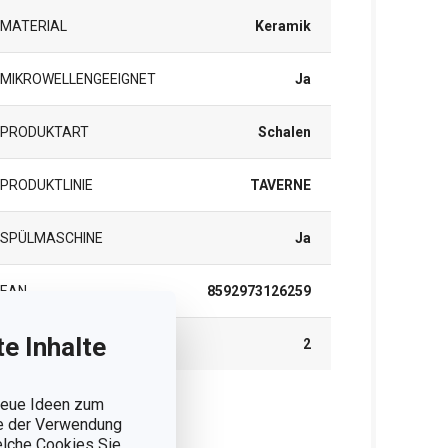
MATERIAL
Keramik
MIKROWELLENGEEIGNET
Ja
PRODUKTART
Schalen
PRODUKTLINIE
TAVERNE
SPÜLMASCHINE
Ja
EAN
8592973126259
e Inhalte
GARANTIE (IN JAHREN)
2
 neue Ideen zum
rpackung
ie der Verwendung
welche Cookies Sie