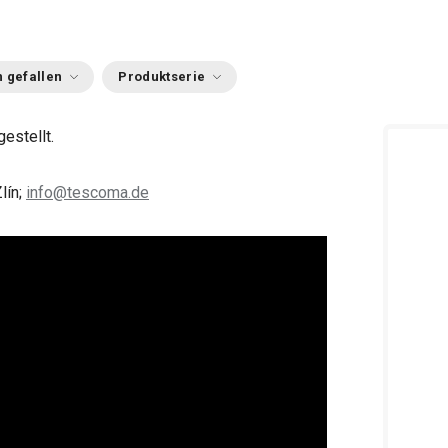
 gefallen
Produktserie
estellt.
lín;
info@tescoma.de