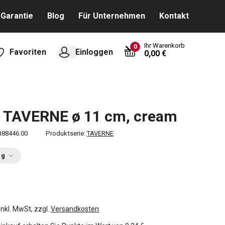
Garantie
Blog
Für Unternehmen
Kontakt
Ihr Warenkorb
0
Favoriten
Einloggen
0,00 €
e TAVERNE ø 11 cm, cream
388446.00
Produktserie:
TAVERNE
ng
inkl. MwSt, zzgl.
Versandkosten