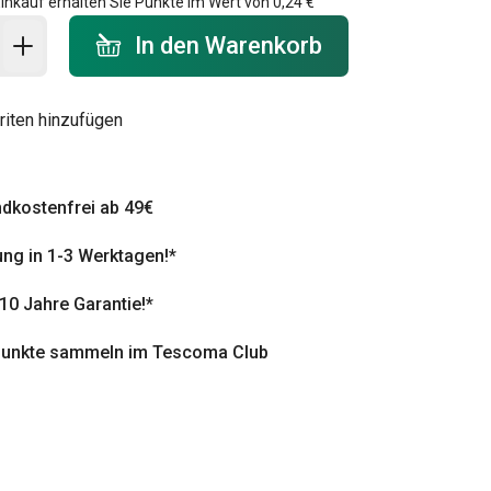
inkauf erhalten Sie Punkte im Wert von
0,24 €
 Warenkorb - Menge
In den Warenkorb
riten hinzufügen
dkostenfrei ab 49€
ung in 1-3 Werktagen!*
 10 Jahre Garantie!*
punkte sammeln im Tescoma Club