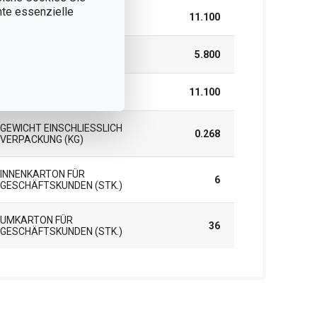
nnte essenzielle
BREITE (CM)
11.100
HÖHE (CM)
5.800
LÄNGE (CM)
11.100
GEWICHT EINSCHLIESSLICH V
0.268
ERPACKUNG (KG)
INNENKARTON FÜR
6
GESCHÄFTSKUNDEN (STK.)
UMKARTON FÜR
36
GESCHÄFTSKUNDEN (STK.)