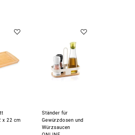
tt
Ständer für
 x 22 cm
Gewürzdosen und
Würzsaucen
ONLINE