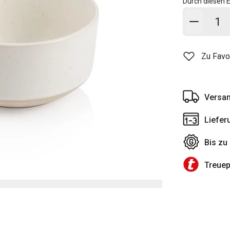
Durch diesen E
In den
Zu Favo
Versan
Liefer
Bis zu
Treue