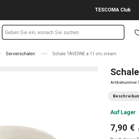
Zum Hauptinhalt springen
Zur Navigation springen
Zur Suche springen
TESCOMA Club
Servierschalen
Schale TAVERNE ø 11 cm, cream
Schal
Artikelnummer
Beschreibu
Auf Lager
7,90 €