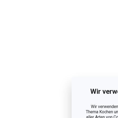
Wir verw
Wir verwenden 
Thema Kochen und
aller Arten von C