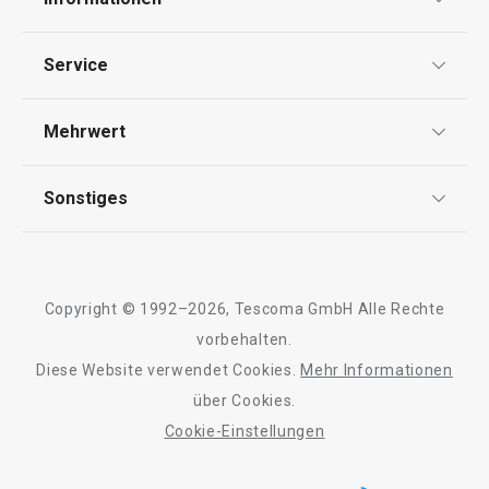
Versandkostenfrei
Datenschutz
Service
Mohnmühle HANDY
Zwiebelschneid
Widerrufsrecht
Versand & Zahlung
Mehrwert
Impressum
FAQ
AGB
TESCOMA Club
49,90 €
19,90 €
Sonstiges
Kontaktformular
Auf Lager
Auf Lager
Design
Garantie
Meilensteine
Warenkorb
Warenkorb
Trusted Shops
Rücksendung und Reklamation
Über TESCOMA
Copyright © 1992–2026, Tescoma GmbH Alle Rechte
Qualität
Für Unternehmen
vorbehalten.
Diese Website verwendet Cookies.
Mehr Informationen
Alle Produkte der Linie HANDY
Barrierefreiheit
über Cookies.
Cookie-Einstellungen