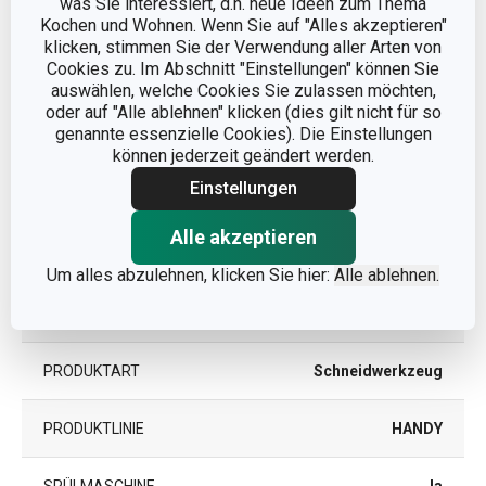
was Sie interessiert, d.h. neue Ideen zum Thema
PRODUKTHÖHE (CM)
17
Kochen und Wohnen. Wenn Sie auf "Alles akzeptieren"
klicken, stimmen Sie der Verwendung aller Arten von
Cookies zu. Im Abschnitt "Einstellungen" können Sie
DURCHMESSER (CM)
5.5
auswählen, welche Cookies Sie zulassen möchten,
oder auf "Alle ablehnen" klicken (dies gilt nicht für so
genannte essenzielle Cookies). Die Einstellungen
Andere Parameter
können jederzeit geändert werden.
Einstellungen
Zubereitung von Obst und
KATEGORIE
Alle akzeptieren
Gemüse
Um alles abzulehnen, klicken Sie hier:
Alle ablehnen.
Kunststoff, rostfreier
MATERIAL
Edelstahl
PRODUKTART
Schneidwerkzeug
PRODUKTLINIE
HANDY
SPÜLMASCHINE
Ja