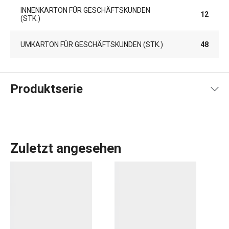
INNENKARTON FÜR GESCHÄFTSKUNDEN
12
(STK.)
UMKARTON FÜR GESCHÄFTSKUNDEN (STK.)
48
Produktserie
Zuletzt angesehen
Sie kochen? Dann sind Sie in der Produktlinie HANDY zu
Hause. Entdecken Sie die
Küchenutensilien und Gadgets
,
die Ihnen die Arbeit erleichtern: Zwiebel- und
Späneschneider, Hobel und
Reiben
und viele andere
raffinierte Küchenwerkzeuge. In die HANDY-Linie haben