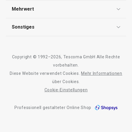
Versand & Zahlung
Mehrwert
Universalmesser PRECIOSO 9 cm
Vespermesser 
Impressum
FAQ
AGB
TESCOMA Club
Sonstiges
Kontaktformular
Design
9,90 €
10,90 €
Garantie
Meilensteine
Trusted Shops
Auf Lager
Auf Lager
Rücksendung und Reklamation
Über TESCOMA
Copyright © 1992–2026, Tescoma GmbH Alle Rechte
Qualität
Warenkorb
Warenkorb
Für Unternehmen
vorbehalten.
Diese Website verwendet Cookies.
Mehr Informationen
Barrierefreiheit
über Cookies.
Cookie-Einstellungen
Alle Produkte der Linie PRECIOSO
Professionell gestalteter Online Shop