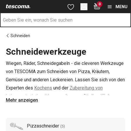
Sie befinden sich auf der Schneidewerkzeuge Seite
0
Zum Hauptinhalt springen
Zur Navigation springen
Zur Suche springen
MENU
Schneiden
Schneidewerkzeuge
Wiegen, Räder, Schneidegabeln - die cleveren Werkzeuge
von TESCOMA zum Schneiden von Pizza, Kräutern,
Gemüse und anderen Leckereien. Lassen Sie sich von den
Experten des
Kochens
und der
Zubereitung von
Lebensmitteln
inspirieren und statten Sie Ihre Küche ganz
Mehr anzeigen
nach Ihrem Geschmack aus!
Pizzaschneider
(
5
)