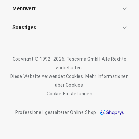
Versand & Zahlung
Mehrwert
Impressum
Schneiden
FAQ
AGB
TESCOMA Club
Sonstiges
Kontaktformular
Getränke
Design
Garantie
Meilensteine
Trusted Shops
Rücksendung und Reklamation
Waschen und Reinigen
Über TESCOMA
Copyright © 1992–2026, Tescoma GmbH Alle Rechte
Qualität
Für Unternehmen
vorbehalten.
Outdoor-Aktivitäten
Diese Website verwendet Cookies.
Mehr Informationen
Barrierefreiheit
über Cookies.
Cookie-Einstellungen
Professionell gestalteter Online Shop