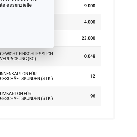
nnte essenzielle
BREITE (CM)
9.000
HÖHE (CM)
4.000
LÄNGE (CM)
23.000
GEWICHT EINSCHLIESSLICH V
0.048
ERPACKUNG (KG)
INNENKARTON FÜR
12
GESCHÄFTSKUNDEN (STK.)
UMKARTON FÜR
96
GESCHÄFTSKUNDEN (STK.)