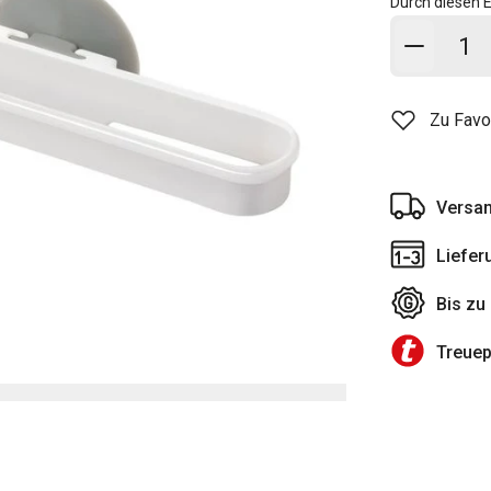
Durch diesen E
In den
Zu Favo
Versan
Liefer
Bis zu
Treue