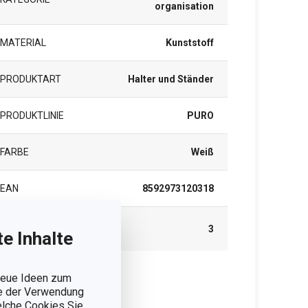
organisation
MATERIAL
Kunststoff
PRODUKTART
Halter und Ständer
PRODUKTLINIE
PURO
FARBE
Weiß
EAN
8592973120318
GARANTIE (IN
3
e Inhalte
JAHREN)
 neue Ideen zum
rpackung
ie der Verwendung
welche Cookies Sie