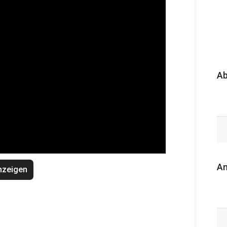
A
An
nzeigen