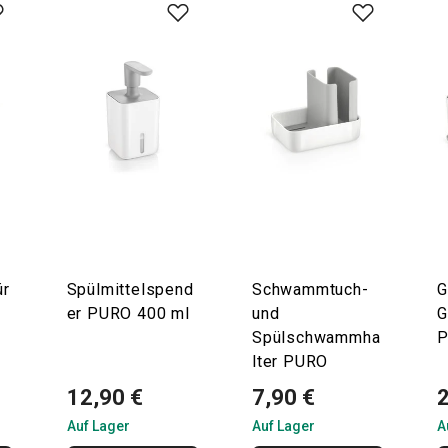
ür
Spülmittelspend
Schwammtuch-
G
er PURO 400 ml
und
G
Spülschwammha
lter PURO
12,90 €
7,90 €
Auf Lager
Auf Lager
A