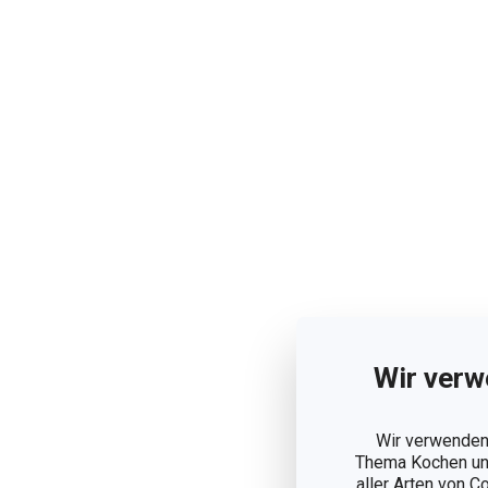
Wir verw
Wir verwenden 
Thema Kochen und
aller Arten von C