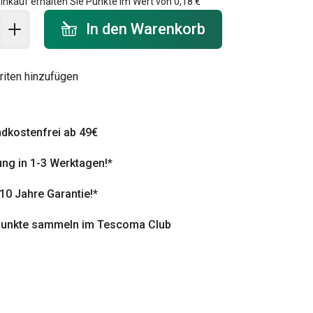
inkauf erhalten Sie Punkte im Wert von
0,18 €
 Warenkorb - Menge
In den Warenkorb
riten hinzufügen
dkostenfrei ab 49€
ung in 1-3 Werktagen!*
 10 Jahre Garantie!*
punkte sammeln im Tescoma Club