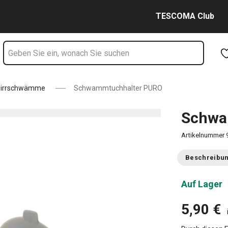
Zum Hauptinhalt springen
Zur Navigation springen
Zur Suche springen
TESCOMA Club
hirrschwämme
Schwammtuchhalter PURO
Schwa
Artikelnummer
Beschreibu
Auf Lager
5,90 €