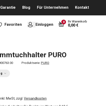
Garantie
Blog
Für Unternehmen
Kontakt
Ihr Warenkorb
0
Favoriten
Einloggen
0,00 €
mmtuchhalter PURO
900763.00
Produktserie:
PURO
ng
inkl. MwSt, zzgl.
Versandkosten