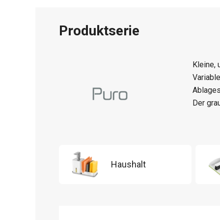
Produktserie
Kleine, 
Variabl
Ablages
Der gra
Haushalt