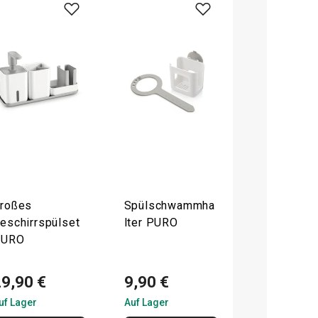
roßes
Spülschwammha
eschirrspülset
lter PURO
PURO
29,90 €
9,90 €
uf Lager
Auf Lager