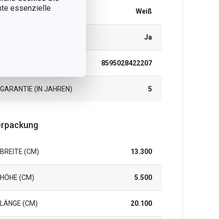
nnte essenzielle
FARBE
Weiß
SPÜLMASCHINE
Ja
EAN
8595028422207
GARANTIE (IN JAHREN)
5
rpackung
BREITE (CM)
13.300
HÖHE (CM)
5.500
LÄNGE (CM)
20.100