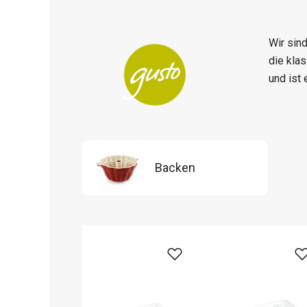
Wir sin
die kla
und ist 
Backen