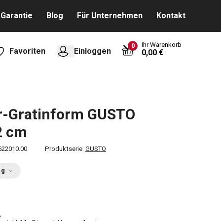
Garantie
Blog
Für Unternehmen
Kontakt
Ihr Warenkorb
0
Favoriten
Einloggen
0,00 €
r-Gratinform GUSTO
2 cm
622010.00
Produktserie:
GUSTO
ng
€