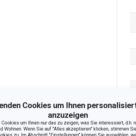
enden Cookies um Ihnen personalisiert
anzuzeigen
Cookies um Ihnen nur das zu zeigen, was Sie interessiert, d.h.
 Wohnen. Wenn Sie auf "Alles akzeptieren" klicken, stimmen S
ookies zu. Im Abschnitt "Einstellungen" können Sie auswählen, 