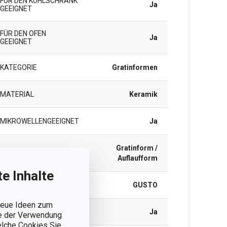
FÜR DEN KÜHLSCHRANK
Ja
GEEIGNET
FÜR DEN OFEN
Ja
GEEIGNET
KATEGORIE
Gratinformen
MATERIAL
Keramik
MIKROWELLENGEEIGNET
Ja
Gratinform /
PRODUKTART
Auflaufform
e Inhalte
PRODUKTLINIE
GUSTO
 neue Ideen zum
TIEFKÜHLGEEIGNET
Ja
ie der Verwendung
welche Cookies Sie