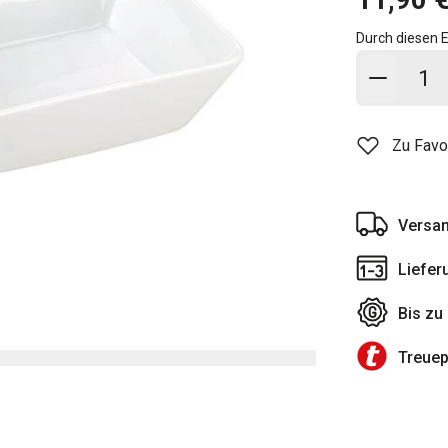
Durch diesen E
In den
Zu Favo
Versan
Liefer
Bis zu
Treue