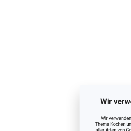
Wir verw
Wir verwenden 
Thema Kochen und
aller Arten von C