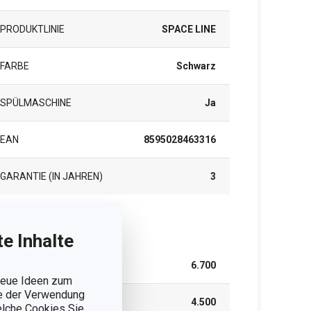
PRODUKTLINIE
SPACE LINE
FARBE
Schwarz
SPÜLMASCHINE
Ja
EAN
8595028463316
GARANTIE (IN JAHREN)
3
rpackung
e Inhalte
BREITE (CM)
6.700
 neue Ideen zum
ie der Verwendung
HÖHE (CM)
4.500
welche Cookies Sie