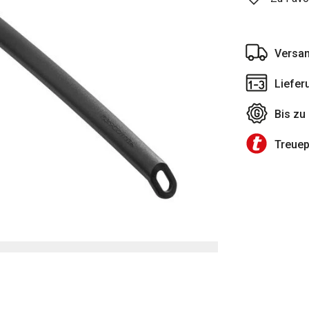
Versan
Liefer
Bis zu
Treue