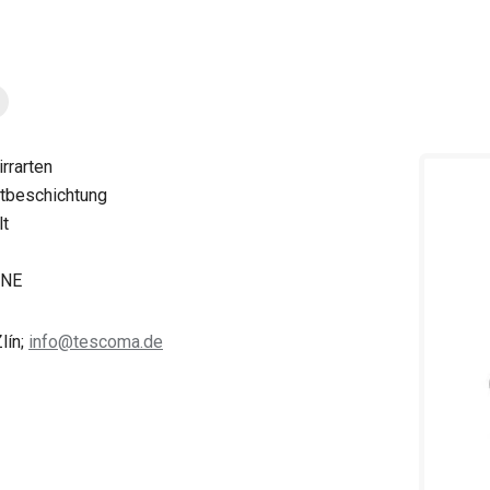
rrarten
ftbeschichtung
lt
INE
lín;
info@tescoma.de