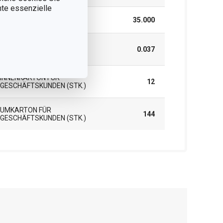
nnte essenzielle
LÄNGE (CM)
35.000
GEWICHT EINSCHLIESSLICH V
0.037
ERPACKUNG (KG)
INNENKARTON FÜR
12
GESCHÄFTSKUNDEN (STK.)
UMKARTON FÜR
144
GESCHÄFTSKUNDEN (STK.)