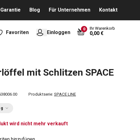
Garantie
Blog
Für Unternehmen
Kontakt
Ihr Warenkorb
0
Favoriten
Einloggen
0,00 €
rlöffel mit Schlitzen SPACE
638006.00
Produktserie:
SPACE LINE
ng
ukt wird nicht mehr verkauft
riten hinzufügen