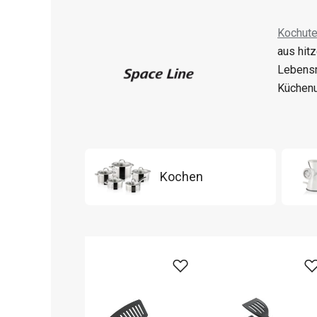
Kochute
aus hit
Lebensm
Küchenu
Kochen