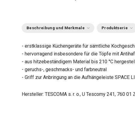
Beschreibung und Merkmale
Produktserie
- erstklassige Küchengeräte für sämtliche Kochgeschi
- hervorragend insbesondere für die Töpfe mit Antiha
- aus hitzebeständigem Material bis 210 °C hergestel
- geruchs-, geschmacks- und farbneutral
- Griff zur Anbringung an die Aufhängeleiste SPACE L
Hersteller: TESCOMA s. r. o., U Tescomy 241, 760 01 Z