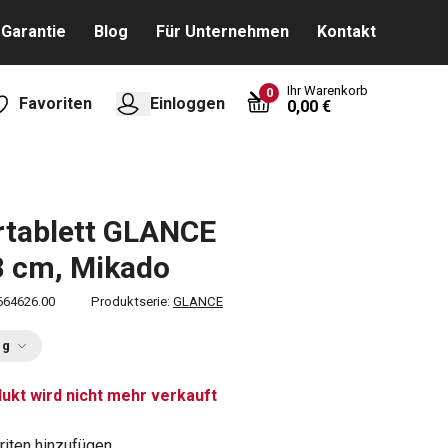
Garantie
Blog
Für Unternehmen
Kontakt
Ihr Warenkorb
0
Favoriten
Einloggen
0,00 €
rtablett GLANCE
8 cm, Mikado
664626.00
Produktserie:
GLANCE
ng
ukt wird nicht mehr verkauft
riten hinzufügen