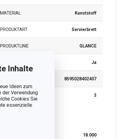
MATERIAL
Kunststoff
PRODUKTART
Servierbrett
PRODUKTLINIE
GLANCE
SPÜLMASCHINE
Ja
e Inhalte
EAN
8595028402407
 neue Ideen zum
ie der Verwendung
GARANTIE (IN JAHREN)
3
welche Cookies Sie
nnte essenzielle
rpackung
BREITE (CM)
18.000