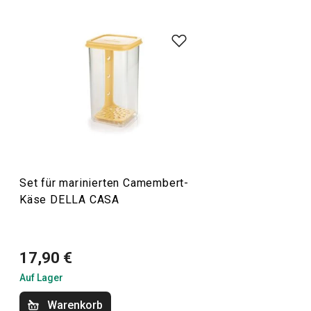
Die Produktpalette von DELLA CASA umfasst eine Reihe
von
Küchenutensilien
, die die Arbeit in der Küche
erleichtern. Dazu gehören Bestseller wie eine
Knödelform
,
ein
Sirup-Kit
und eine gesunde
Müsliriegelform
. Wir haben
erprobte Rezepte und Produktvideos hinzugefügt, um die
Arbeit mit den Geräten zu erleichtern.
Küchenutensilien und Gadgets
Set für marinierten Camembert-
Käse DELLA CASA
Backen
17,90 €
Auf Lager
Warenkorb