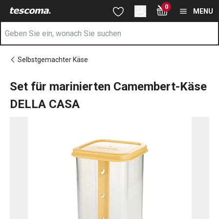
Sie befinden sich auf der Set für marinierten Camembert-Käse
0
Zum Hauptinhalt springen
Zur Navigation springen
Zur Suche springen
MENU
Selbstgemachter Käse
Set für marinierten Camembert-Käse
DELLA CASA