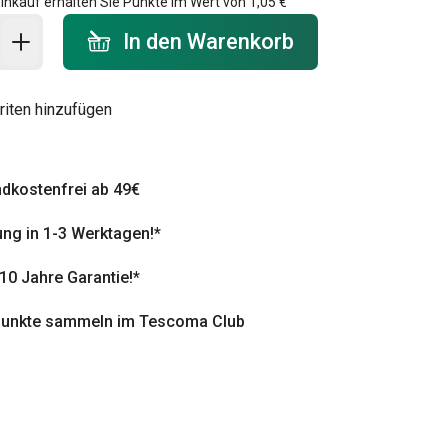
inkauf erhalten Sie Punkte im Wert von
1,05 €
 Warenkorb - Menge
In den Warenkorb
riten hinzufügen
dkostenfrei ab 49€
ung in 1-3 Werktagen!*
 10 Jahre Garantie!*
punkte sammeln im Tescoma Club