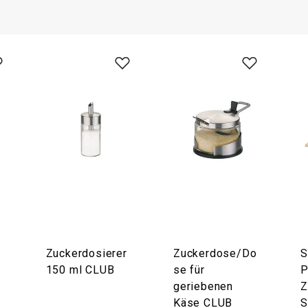
Zuckerdosierer
Zuckerdose/Do
S
150 ml CLUB
se für
P
geriebenen
Z
Käse CLUB
S