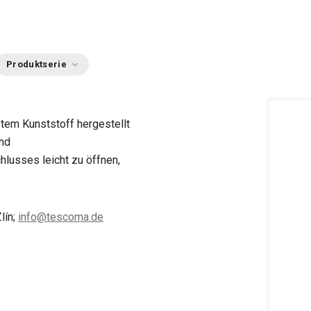
Produktserie
stem Kunststoff hergestellt
end
hlusses leicht zu öffnen,
lín;
info@tescoma.de