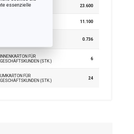
nnte essenzielle
HÖHE (CM)
23.600
LÄNGE (CM)
11.100
GEWICHT EINSCHLIESSLICH V
0.736
ERPACKUNG (KG)
INNENKARTON FÜR
6
GESCHÄFTSKUNDEN (STK.)
UMKARTON FÜR
24
GESCHÄFTSKUNDEN (STK.)