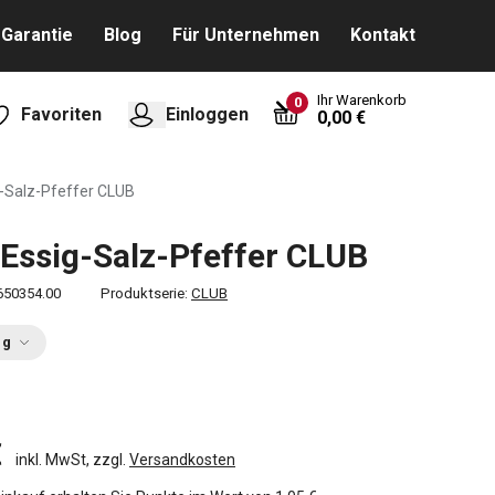
Garantie
Blog
Für Unternehmen
Kontakt
Ihr Warenkorb
0
Favoriten
Einloggen
0,00 €
g-Salz-Pfeffer CLUB
-Essig-Salz-Pfeffer CLUB
650354.00
Produktserie:
CLUB
ng
€
inkl. MwSt, zzgl.
Versandkosten