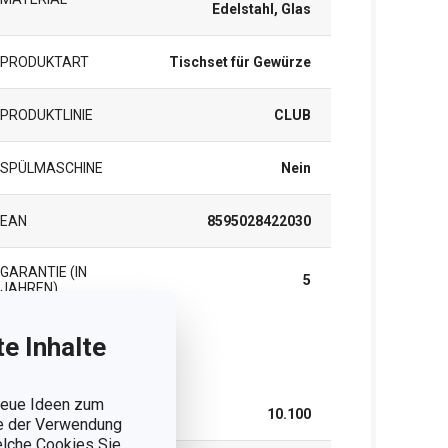
Edelstahl, Glas
PRODUKTART
Tischset für Gewürze
PRODUKTLINIE
CLUB
SPÜLMASCHINE
Nein
EAN
8595028422030
GARANTIE (IN
5
JAHREN)
e Inhalte
rpackung
 neue Ideen zum
BREITE (CM)
10.100
ie der Verwendung
welche Cookies Sie