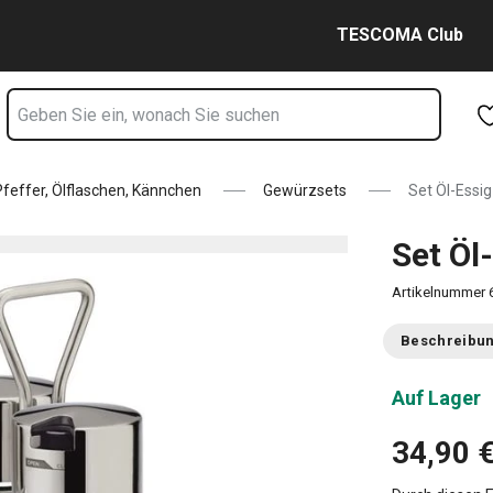
Zum Hauptinhalt springen
Zur Navigation springen
Zur Suche springen
TESCOMA Club
effer, Ölflaschen, Kännchen
Gewürzsets
Set Öl-Essi
Set Öl
Artikelnummer
Beschreibu
Auf Lager
34,90 