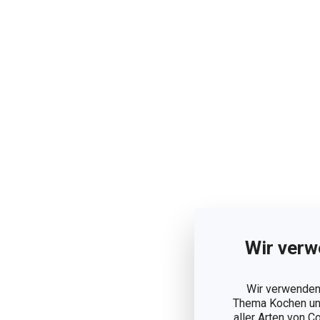
Wir verw
Wir verwenden 
Thema Kochen und
aller Arten von C