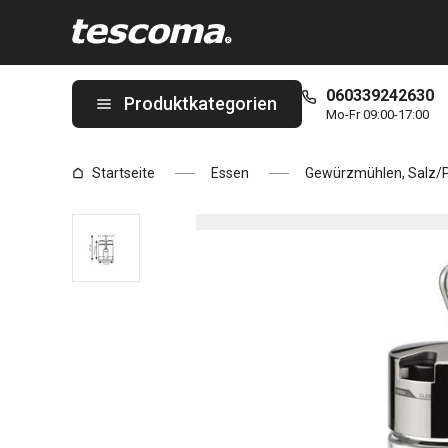
Sie befinden sich auf der Set Öl-Essig-Salz-Pfeffer CLUB Seite
060339242630
Produktkategorien
Mo-Fr 09:00-17:00
Startseite
Essen
Gewürzmühlen, Salz/Pf