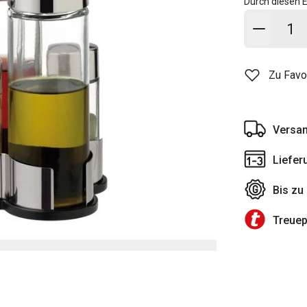
Durch diesen E
In den
Zu Favo
Versan
Liefer
Bis zu
Treue