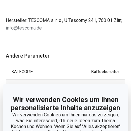
Hersteller: TESCOMA s. r. o., U Tescomy 241, 760 01 Zlín;
info@tescoma.de
Andere Parameter
KATEGORIE
Kaffeebereiter
PRODUKTART
Ersatzteil
Wir verwenden Cookies um Ihnen
EAN
8595028450774
personalisierte Inhalte anzuzeigen
Wir verwenden Cookies um Ihnen nur das zu zeigen,
was Sie interessiert, d.h. neue Ideen zum Thema
Verpackung
Kochen und Wohnen. Wenn Sie auf "Alles akzeptieren"