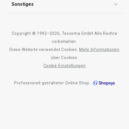
AGB
TESCOMA Club
Sonstiges
Kontaktformular
Design
Garantie
Meilensteine
Trusted Shops
Rücksendung und Reklamation
Über TESCOMA
Copyright © 1992–2026, Tescoma GmbH Alle Rechte
Qualität
Für Unternehmen
vorbehalten.
Diese Website verwendet Cookies.
Mehr Informationen
Barrierefreiheit
über Cookies.
Cookie-Einstellungen
Professionell gestalteter Online Shop