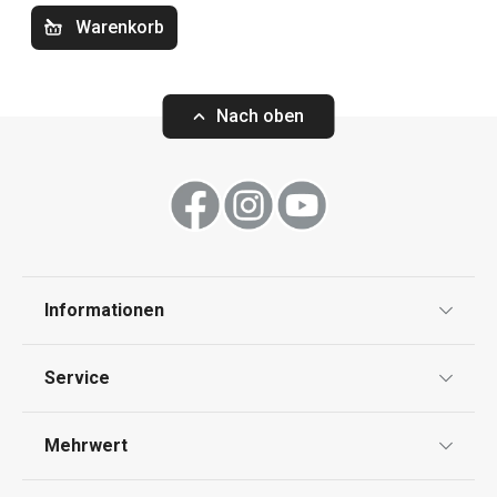
Warenkorb
Nach oben
Informationen
Datenschutz
Service
Widerrufsrecht
Versand & Zahlung
Mehrwert
Impressum
FAQ