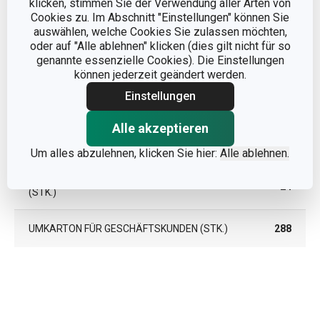
klicken, stimmen Sie der Verwendung aller Arten von
Cookies zu. Im Abschnitt "Einstellungen" können Sie
BREITE (CM)
5.200
auswählen, welche Cookies Sie zulassen möchten,
oder auf "Alle ablehnen" klicken (dies gilt nicht für so
genannte essenzielle Cookies). Die Einstellungen
HÖHE (CM)
0.300
können jederzeit geändert werden.
Einstellungen
LÄNGE (CM)
5.200
Alle akzeptieren
GEWICHT EINSCHLIESSLICH VERPACKUNG (
0.004
KG)
Um alles abzulehnen, klicken Sie hier:
Alle ablehnen.
INNENKARTON FÜR GESCHÄFTSKUNDEN
24
(STK.)
UMKARTON FÜR GESCHÄFTSKUNDEN (STK.)
288