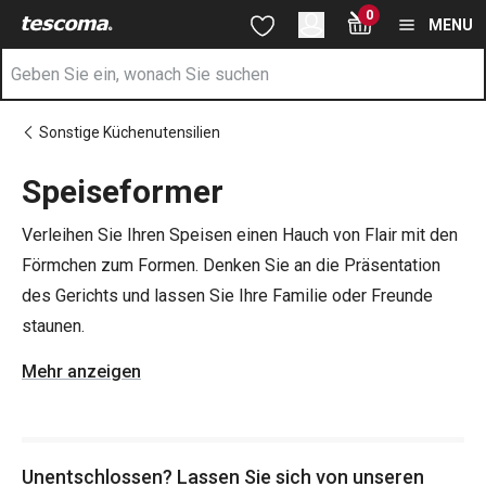
Sie befinden sich auf der Speiseformer Seite
0
Zum Hauptinhalt springen
Zur Navigation springen
Zur Suche springen
MENU
Sonstige Küchenutensilien
Speiseformer
Verleihen Sie Ihren Speisen einen Hauch von Flair mit den
Förmchen zum Formen. Denken Sie an die Präsentation
des Gerichts und lassen Sie Ihre Familie oder Freunde
staunen.
Mehr anzeigen
Die Förmchen eignen sich zum stilvollen Anrichten von
Speisen, sei es Reis, Kartoffeln, Gemüsebeilagen, aber
auch zum Zubereiten von pochierten Eiern in der Pfanne
Unentschlossen? Lassen Sie sich von unseren
oder als Werkzeug zum Ausstechen von Teig.