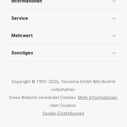
Informationen
Datenschutz
Service
Widerrufsrecht
Versand & Zahlung
Mehrwert
Impressum
FAQ
AGB
TESCOMA Club
Sonstiges
Kontaktformular
Design
Garantie
Meilensteine
Trusted Shops
Rücksendung und Reklamation
Über TESCOMA
Copyright © 1992–2026, Tescoma GmbH Alle Rechte
Qualität
Für Unternehmen
vorbehalten.
Diese Website verwendet Cookies.
Mehr Informationen
Barrierefreiheit
über Cookies.
Cookie-Einstellungen