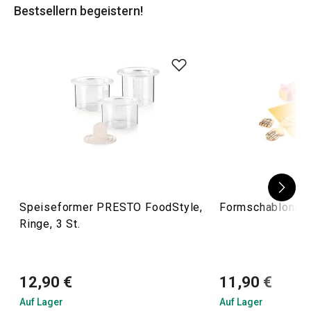
Bestsellern begeistern!
Tipp: Wenn Sie gerne backen, probieren Sie die
praktischen
Silikonformen
, mit denen das Backen zum
Vergnügen wird.
Speiseformer PRESTO FoodStyle,
Formschablonen 
Ringe, 3 St.
12,90 €
11,90 €
Auf Lager
Auf Lager