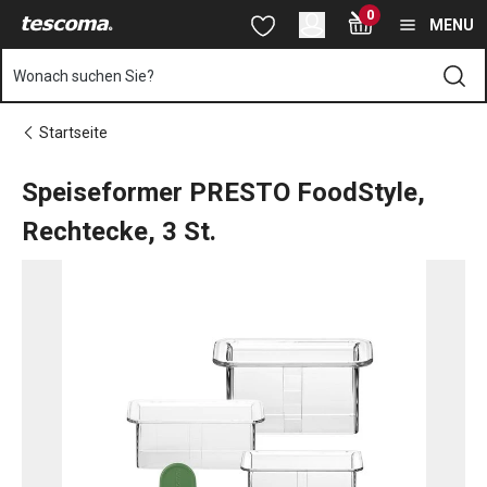
Sie befinden sich auf der Speiseformer PRESTO FoodStyle, Rech
0
Zum Hauptinhalt springen
Zur Navigation springen
Zur Suche springen
MENU
Wonach suchen Sie?
Startseite
Speiseformer PRESTO FoodStyle,
Rechtecke, 3 St.