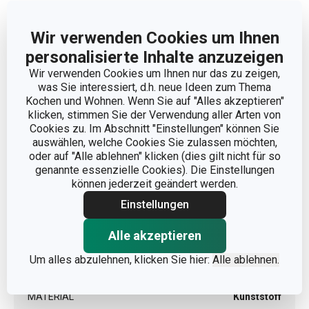
Wir verwenden Cookies um Ihnen
personalisierte Inhalte anzuzeigen
Abmessungen
Wir verwenden Cookies um Ihnen nur das zu zeigen,
was Sie interessiert, d.h. neue Ideen zum Thema
PRODUKTBREITE (CM)
7.5
Kochen und Wohnen. Wenn Sie auf "Alles akzeptieren"
klicken, stimmen Sie der Verwendung aller Arten von
Cookies zu. Im Abschnitt "Einstellungen" können Sie
PRODUKTHÖHE (CM)
6
auswählen, welche Cookies Sie zulassen möchten,
oder auf "Alle ablehnen" klicken (dies gilt nicht für so
genannte essenzielle Cookies). Die Einstellungen
PRODUKTLÄNGE (CM)
14.5
können jederzeit geändert werden.
Einstellungen
Andere Parameter
Alle akzeptieren
Um alles abzulehnen, klicken Sie hier:
Alle ablehnen.
KATEGORIE
Küchenhelfer
MATERIAL
Kunststoff