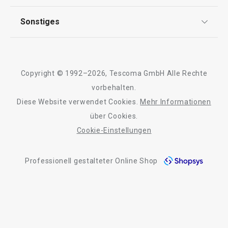
FAQ
AGB
TESCOMA Club
Sonstiges
Kontaktformular
Design
Garantie
Meilensteine
Trusted Shops
Rücksendung und Reklamation
Über TESCOMA
Copyright © 1992–2026, Tescoma GmbH Alle Rechte
Qualität
Für Unternehmen
vorbehalten.
Diese Website verwendet Cookies.
Mehr Informationen
Barrierefreiheit
über Cookies.
Cookie-Einstellungen
Professionell gestalteter Online Shop