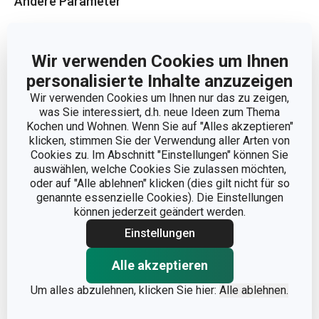
Andere Parameter
KATEGORIE
Teller
Wir verwenden Cookies um Ihnen
personalisierte Inhalte anzuzeigen
MATERIAL
Porzellan
Wir verwenden Cookies um Ihnen nur das zu zeigen,
was Sie interessiert, d.h. neue Ideen zum Thema
MIKROWELLENGEEIGNET
Nein
Kochen und Wohnen. Wenn Sie auf "Alles akzeptieren"
klicken, stimmen Sie der Verwendung aller Arten von
PRODUKTART
Speiseteller
Cookies zu. Im Abschnitt "Einstellungen" können Sie
auswählen, welche Cookies Sie zulassen möchten,
oder auf "Alle ablehnen" klicken (dies gilt nicht für so
PRODUKTLINIE
OPUS
genannte essenzielle Cookies). Die Einstellungen
können jederzeit geändert werden.
SPÜLMASCHINE
Nein
Einstellungen
Alle akzeptieren
EAN
8595028405729
Um alles abzulehnen, klicken Sie hier:
Alle ablehnen.
GARANTIE (IN JAHREN)
2