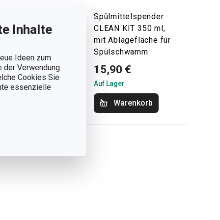
lmittelspender
Spülmittelspender
e Inhalte
AN KIT 400 ml
CLEAN KIT 350 ml,
mit Ablagefläche für
Spülschwamm
 neue Ideen zum
ie der Verwendung
90 €
15,90 €
welche Cookies Sie
Lager
Auf Lager
nnte essenzielle
Warenkorb
Warenkorb