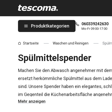
Sie befinden sich auf der Spülmittelspender Seite
060339242630
Produktkategorien
Mo-Fr 09:00-17:00
Startseite
Waschen und Reinigen
Spülm
Spülmittelspender
Machen Sie den Abwasch angenehmer mit dem p
ersetzt herkömmliche Spülmittel aus dem Laden
sind. Unsere Spender haben ein elegantes, schli
im Gegenteil die Küchenarbeitsfläche angeneh
Mehr anzeigen
Platz für die Aufbewahrung von Schwämmen.