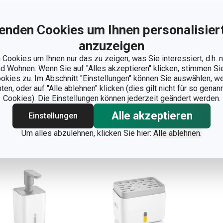
ülmittelspender
Spülmittelspender
Spü
enden Cookies um Ihnen personalisiert
LINE 350 ml
ONLINE 350 ml, mit
CLE
Ablagefläche für
anzuzeigen
Spülschwamm
Cookies um Ihnen nur das zu zeigen, was Sie interessiert, d.h.
 Wohnen. Wenn Sie auf "Alles akzeptieren" klicken, stimmen S
,90 €
23,90 €
9,
ookies zu. Im Abschnitt "Einstellungen" können Sie auswählen, 
 Lager
Auf Lager
Auf 
n, oder auf "Alle ablehnen" klicken (dies gilt nicht für so gena
Cookies). Die Einstellungen können jederzeit geändert werden.
Warenkorb
Warenkorb
Alle akzeptieren
Einstellungen
Um alles abzulehnen, klicken Sie hier:
Alle ablehnen.