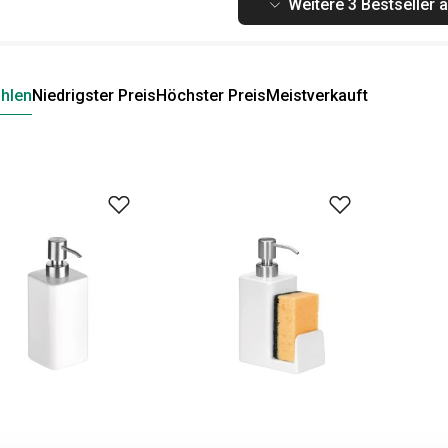
Weitere 3 Bestseller 
hlen
Niedrigster Preis
Höchster Preis
Meistverkauft