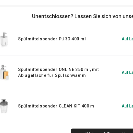
norganisation
nach praktischen Helfern
Unentschlossen? Lassen Sie sich von unse
che
Reinigungswerkzeuge und
Spülmittelspender PURO 400 ml
Auf L
Spülmittelspender ONLINE 350 ml, mit
Auf L
Ablagefläche für Spülschwamm
Spülmittelspender CLEAN KIT 400 ml
Auf L