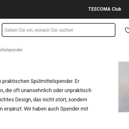
Zum Hauptinhalt springen
Zur Navigation springen
Zur Suche springen
TESCOMA Club
ittelspender
raktischen Spülmittelspender. Er
, die oft unansehnlich oder unpraktisch
chtes Design, das nicht stört, sondern
m ergänzt. Wir haben auch Spender mit