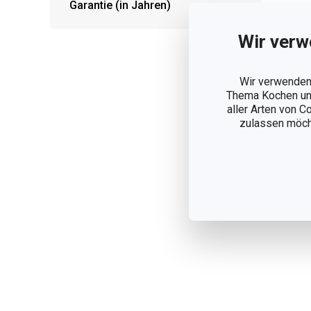
Garantie (in Jahren)
Sp
Wir verw
ON
Wir verwenden 
Thema Kochen und
19
aller Arten von C
Auf
zulassen möchte