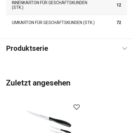
INNENKARTON FÜR GESCHÄFTSKUNDEN
12
(STK.)
UMKARTON FÜR GESCHÄFTSKUNDEN (STK.)
72
Produktserie
Zuletzt angesehen
Die SONIC-Produktlinie umfasst ein Basissortiment von
Messern
für verschiedene Anwendungen. Von
Allzweckmessern
über
Filetiermesser
,
Brotmesser
oder
Schinkenmesser
bis hin zu
Hackmessern
. Zu dieser
Produktlinie gehört auch ein
Messerschärfer
. SONIC ist