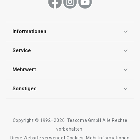
19,90 €
14,90 €
Informationen
Auf Lager
Auf Lager
Datenschutz
Service
Warenkorb
Warenkorb
Widerrufsrecht
Versand & Zahlung
Mehrwert
Impressum
FAQ
AGB
TESCOMA Club
Alle Produkte der Linie SONIC
Sonstiges
Kontaktformular
Design
Garantie
Meilensteine
Trusted Shops
Rücksendung und Reklamation
Über TESCOMA
Copyright © 1992–2026, Tescoma GmbH Alle Rechte
Qualität
Für Unternehmen
vorbehalten.
Diese Website verwendet Cookies.
Mehr Informationen