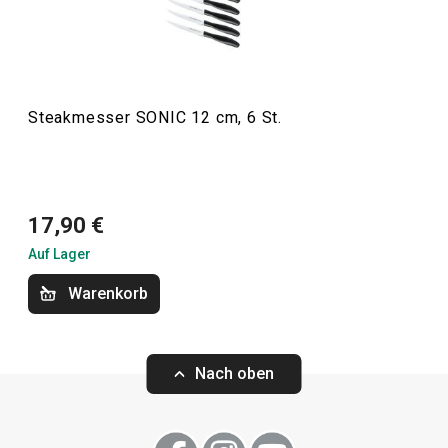
ein hervorragendes Einsteigerset von Messern und
Schneidwerkzeugen für jeden Haushalt.
Steakmesser SONIC 12 cm, 6 St.
Schneiden
17,90 €
Auf Lager
Warenkorb
Nach oben
Wiegemesser SONIC 25 cm
Wiegemesser SO