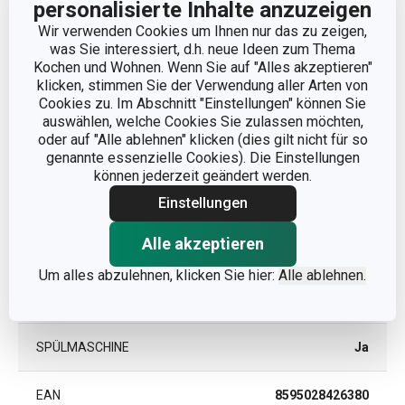
personalisierte Inhalte anzuzeigen
Wir verwenden Cookies um Ihnen nur das zu zeigen,
Andere Parameter
was Sie interessiert, d.h. neue Ideen zum Thema
Kochen und Wohnen. Wenn Sie auf "Alles akzeptieren"
klicken, stimmen Sie der Verwendung aller Arten von
KATEGORIE
Messer
Cookies zu. Im Abschnitt "Einstellungen" können Sie
auswählen, welche Cookies Sie zulassen möchten,
Kunststoff, rostfreier
oder auf "Alle ablehnen" klicken (dies gilt nicht für so
MATERIAL
Edelstahl
genannte essenzielle Cookies). Die Einstellungen
können jederzeit geändert werden.
Einstellungen
PRODUKTART
Steakmesser
Alle akzeptieren
PRODUKTLINIE
SONIC
Um alles abzulehnen, klicken Sie hier:
Alle ablehnen.
FARBE
Schwarz
SPÜLMASCHINE
Ja
EAN
8595028426380