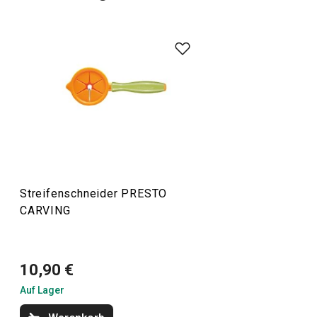
Das Schnitzen ist eine beliebte Methode, um
Obst und
Gemüse nach eigenen Vorstellungen zu dekorieren
. Wir
haben einige nützliche
Schneidewerkzeuge
für Sie, die mit
CARVING PRESTO gekennzeichnet sind. Mit ihnen wird
Ihre Dekorationstätigkeit viel besser gelingen.
Küchenutensilien und Gadgets
Streifenschneider PRESTO
CARVING
10,90 €
Auf Lager