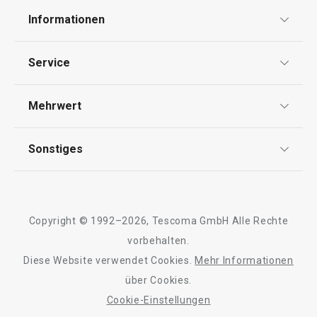
Informationen
7,90 €
6,90 €
Datenschutz
Service
Auf Lager
Auf Lager
Widerrufsrecht
Warenkorb
Warenkorb
Versand & Zahlung
Mehrwert
Impressum
FAQ
AGB
TESCOMA Club
Sonstiges
Kontaktformular
Design
Alle Produkte der Linie CLASSIC
Garantie
Meilensteine
Trusted Shops
Rücksendung und Reklamation
Über TESCOMA
Copyright © 1992–2026, Tescoma GmbH Alle Rechte
Qualität
Für Unternehmen
vorbehalten.
Diese Website verwendet Cookies.
Mehr Informationen
Barrierefreiheit
über Cookies.
Cookie-Einstellungen