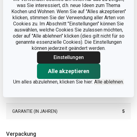
was Sie interessiert, d.h. neue Ideen zum Thema
Kochen und Wohnen. Wenn Sie auf "Alles akzeptieren"
MATERIAL
Rostfreier Edelstahl
klicken, stimmen Sie der Verwendung aller Arten von
Cookies zu. Im Abschnitt "Einstellungen" können Sie
auswählen, welche Cookies Sie zulassen möchten,
PRODUKTART
Suppenlöffel
oder auf "Alle ablehnen" klicken (dies gilt nicht für so
genannte essenzielle Cookies). Die Einstellungen
PRODUKTLINIE
CLASSIC
können jederzeit geändert werden.
Einstellungen
FARBE
Edelstahlfarben
Alle akzeptieren
SPÜLMASCHINE
Ja
Um alles abzulehnen, klicken Sie hier:
Alle ablehnen.
EAN
8595028435368
GARANTIE (IN JAHREN)
5
Verpackung