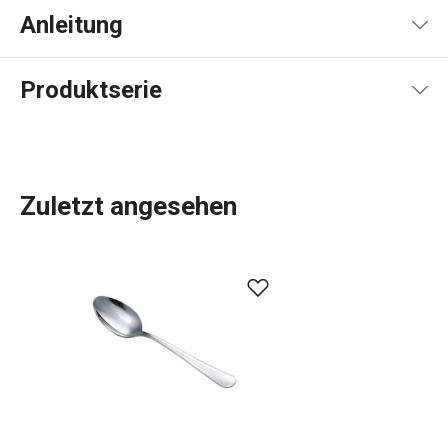
Anleitung
Gebrauchsanleitung & Sicherheitsinformationen
Produktserie
Zuletzt angesehen
Der Name der Produktlinie lässt bereits vermuten, dass
es sich um Produkte im klassischen Design für den
täglichen Gebrauch handelt. Zum Beispiel
Besteck
,
Spezialbesteck und
Gewürzbehälter
. CLASSIC-Besteck
ist aus hochwertigem Edelstahl gefertigt und wird mit
einer 5-Jahres-Garantie geliefert.