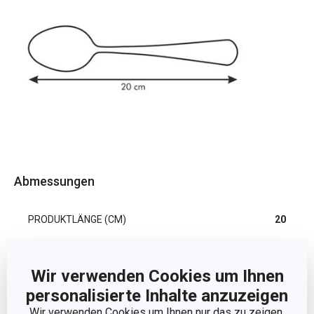
Abmessungen
PRODUKTLÄNGE (CM)
20
Andere Parameter
Wir verwenden Cookies um Ihnen
personalisierte Inhalte anzuzeigen
KATEGORIE
Besteck
Wir verwenden Cookies um Ihnen nur das zu zeigen,