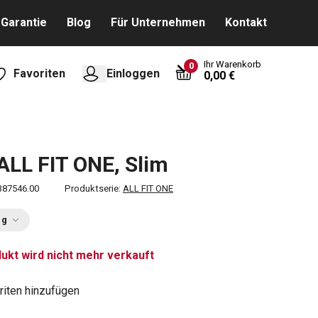
Garantie
Blog
Für Unternehmen
Kontakt
Ihr Warenkorb
0
Favoriten
Einloggen
0,00 €
ALL FIT ONE, Slim
387546.00
Produktserie:
ALL FIT ONE
ng
ukt wird nicht mehr verkauft
riten hinzufügen