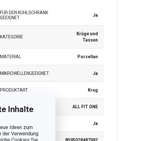
FÜR DEN KÜHLSCHRANK
Ja
GEEIGNET
Krüge und
KATEGORIE
Tassen
MATERIAL
Porzellan
MIKROWELLENGEEIGNET
Ja
PRODUKTART
Krug
PRODUKTLINIE
ALL FIT ONE
e Inhalte
SPÜLMASCHINE
Ja
 neue Ideen zum
ie der Verwendung
welche Cookies Sie
EAN
8595028487992