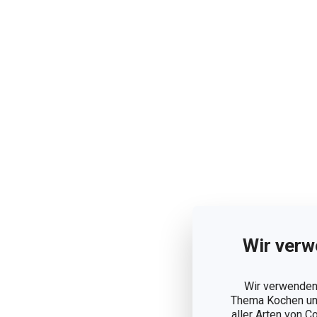
Wir verw
Wir verwenden 
Thema Kochen und
aller Arten von C