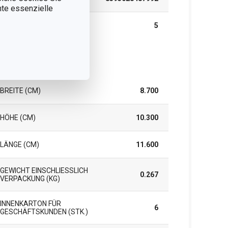
nnte essenzielle
GARANTIE (IN JAHREN)
5
rpackung
BREITE (CM)
8.700
HÖHE (CM)
10.300
LÄNGE (CM)
11.600
GEWICHT EINSCHLIESSLICH V
0.267
ERPACKUNG (KG)
INNENKARTON FÜR
6
GESCHÄFTSKUNDEN (STK.)