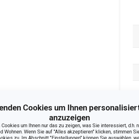
enden Cookies um Ihnen personalisiert
anzuzeigen
Cookies um Ihnen nur das zu zeigen, was Sie interessiert, d.h.
 Wohnen. Wenn Sie auf "Alles akzeptieren" klicken, stimmen S
ookies zu. Im Abschnitt "Einstellungen" können Sie auswählen, 