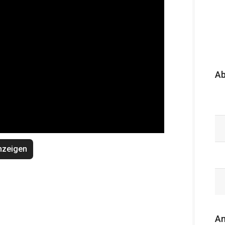
A
nzeigen
An