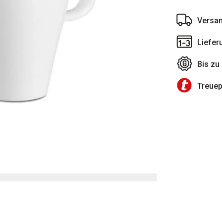
Versan
Liefer
Bis zu
Treue