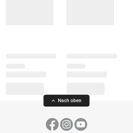
Sie originelle
Espressotassen
- und Untertassensets in
verschiedenen Designs sowie zu den Espressosets
passende
Tee- und Getränketassen
im gleichen Design.
Sie sind aus dünnwandigem „New Bone“-Porzellan
gefertigt, das sich durch seinen außergewöhnlichen
Weißgrad und seine hohe Haltbarkeit auszeichnet. Es ist
dünn, leicht und dennoch sehr stabil. Servieren Sie Ihr
Lieblingsgetränk mit Stil und genießen Sie es um so mehr.
Getränke
Nach oben