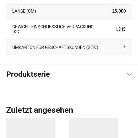
LÄNGE (CM)
25.000
GEWICHT EINSCHLIESSLICH VERPACKUNG (
1.315
KG)
UMKARTON FÜR GESCHÄFTSKUNDEN (STK.)
4
Produktserie
Zuletzt angesehen
Kaffee
ist ein Ritual. Wer Kaffee liebt, weiß hochwertiges
Porzellan zu schätzen. Im myCOFFEE-Sortiment finden