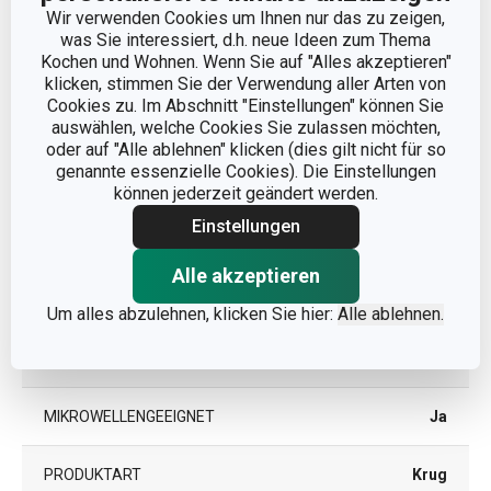
Wir verwenden Cookies um Ihnen nur das zu zeigen,
was Sie interessiert, d.h. neue Ideen zum Thema
VOLUMEN (L)
0.32
Kochen und Wohnen. Wenn Sie auf "Alles akzeptieren"
klicken, stimmen Sie der Verwendung aller Arten von
PRODUKTLÄNGE (CM)
12
Cookies zu. Im Abschnitt "Einstellungen" können Sie
auswählen, welche Cookies Sie zulassen möchten,
oder auf "Alle ablehnen" klicken (dies gilt nicht für so
DURCHMESSER (CM)
8.5
genannte essenzielle Cookies). Die Einstellungen
können jederzeit geändert werden.
Einstellungen
Andere Parameter
Alle akzeptieren
KATEGORIE
Krüge und Tassen
Um alles abzulehnen, klicken Sie hier:
Alle ablehnen.
MATERIAL
Porzellan
MIKROWELLENGEEIGNET
Ja
PRODUKTART
Krug