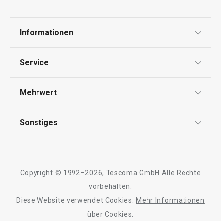
Informationen
Versandkostenfrei
Versandkostenfrei
Datenschutz
Service
Tasse myCOFFEE, 4 St., Sugar
Tasse myCOFFEE,
Widerrufsrecht
Versand & Zahlung
Mehrwert
Impressum
FAQ
AGB
TESCOMA Club
Sonstiges
49,90 €
49,90 €
Kontaktformular
Design
Auf Lager
Auf Lager
Garantie
Meilensteine
Trusted Shops
Warenkorb
Warenkorb
Rücksendung und Reklamation
Über TESCOMA
Copyright © 1992–2026, Tescoma GmbH Alle Rechte
Qualität
Für Unternehmen
vorbehalten.
Diese Website verwendet Cookies.
Mehr Informationen
Barrierefreiheit
über Cookies.