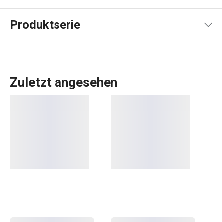
Produktserie
Zuletzt angesehen
Alles, was Sie brauchen, um Ihr
Zuhause
zu einem
schönen und gemütlichen Ort zum Leben zu machen,
finden Sie in der Linie FANCY HOME. Ob es um das
Essen
geht, um die Organisation Ihres Zuhauses mit
Aufbewahrungsboxen
und
Organizern
oder um die
Erleichterung des Bügelns
, Sie sind in der richtigen
Kategorie. Wir haben auch die Düfte für Ihr Zuhause nicht
vergessen:
Duftzerstäuber
,
Duftlampen
und
Nachfüllpackungen.