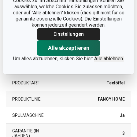
Cookies zu. Im Abschnitt "Einstellungen" können Sie
PRODUKTLÄNGE (CM)
14
auswählen, welche Cookies Sie zulassen möchten,
oder auf "Alle ablehnen" klicken (dies gilt nicht für so
genannte essenzielle Cookies). Die Einstellungen
können jederzeit geändert werden.
Andere Parameter
Einstellungen
KATEGORIE
Besteck
Alle akzeptieren
Um alles abzulehnen, klicken Sie hier:
Alle ablehnen.
Kunststoff, rostfreier
MATERIAL
Edelstahl
PRODUKTART
Teelöffel
PRODUKTLINIE
FANCY HOME
SPÜLMASCHINE
Ja
GARANTIE (IN
3
JAHREN)