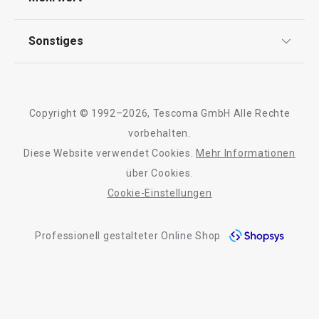
Impressum
FAQ
AGB
TESCOMA Club
Sonstiges
Kontaktformular
Design
Garantie
Meilensteine
Wasserverdunster FANCY HOME
Wäschesack FA
Trusted Shops
Rücksendung und Reklamation
Stones 420 ml
Über TESCOMA
Copyright © 1992–2026, Tescoma GmbH Alle Rechte
Qualität
Für Unternehmen
vorbehalten.
Diese Website verwendet Cookies.
Mehr Informationen
Barrierefreiheit
16,90 €
35,90 €
über Cookies.
Auf Lager
Auf Lager
Cookie-Einstellungen
Warenkorb
Farbe wählen
Professionell gestalteter Online Shop
Alle Produkte der Linie FANCY HOME