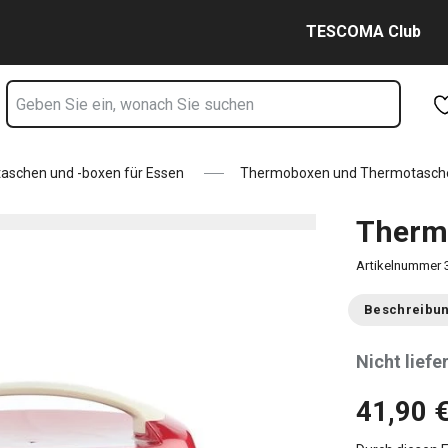
Zum Hauptinhalt springen
Zur Navigation springen
Zur Suche springen
TESCOMA Club
aschen und -boxen für Essen
Thermoboxen und Thermotasch
Thermo
Artikelnummer
Beschreibu
Nicht liefe
41,90 