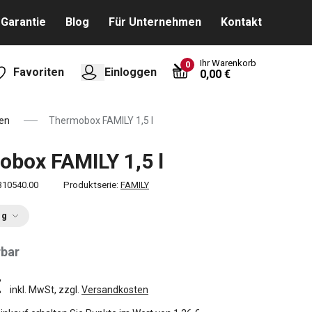
Garantie
Blog
Für Unternehmen
Kontakt
Ihr Warenkorb
0
Favoriten
Einloggen
0,00 €
en
Thermobox FAMILY 1,5 l
box FAMILY 1,5 l
310540.00
Produktserie:
FAMILY
ng
rbar
€
inkl. MwSt, zzgl.
Versandkosten