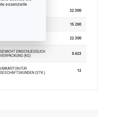
nnte essenzielle
BREITE (CM)
22.300
HÖHE (CM)
15.200
LÄNGE (CM)
22.300
GEWICHT EINSCHLIESSLICH V
0.623
ERPACKUNG (KG)
UMKARTON FÜR
12
GESCHÄFTSKUNDEN (STK.)