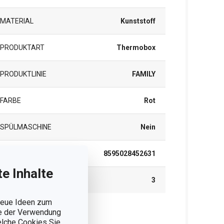
MATERIAL
Kunststoff
PRODUKTART
Thermobox
PRODUKTLINIE
FAMILY
FARBE
Rot
SPÜLMASCHINE
Nein
EAN
8595028452631
e Inhalte
GARANTIE (IN JAHREN)
3
 neue Ideen zum
ie der Verwendung
rpackung
welche Cookies Sie