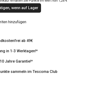
inkauf erhalten Sie Punkte im Wert von
1,26 €
tigen, wenn auf Lager
riten hinzufügen
dkostenfrei ab 49€
ung in 1-3 Werktagen!*
 10 Jahre Garantie!*
punkte sammeln im Tescoma Club