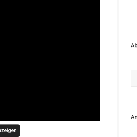
A
An
nzeigen