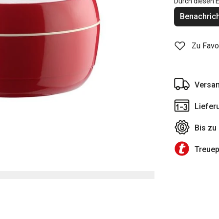
Durch diesen E
Benachrich
Zu Favo
Versan
Liefer
Bis zu
Treue