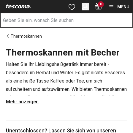
Sie befinden sich auf der Thermoskannen mit Becher Seite
0
Zum Hauptinhalt springen
Zur Navigation springen
Zur Suche springen
MENU
Thermoskannen
Thermoskannen mit Becher
Halten Sie Ihr Lieblingsheißgetränk immer bereit -
besonders im Herbst und Winter. Es gibt nichts Besseres
als eine heiße Tasse Kaffee oder Tee, um sich
aufzuheitern und aufzuwärmen. Wir bieten Thermoskannen
mit einem Bechervolumen von 0,3 - 1 Liter an. Sie können
Mehr anzeigen
aus verschiedenen Designs wählen.
Tipp
: Möchten Sie Heißgetränke nicht nur überall hin
Unentschlossen? Lassen Sie sich von unseren
mitnehmen, sondern auch fahren? Der TESCOMA-