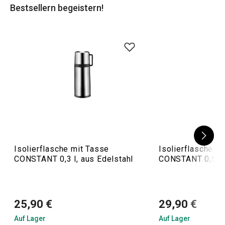
Bestsellern begeistern!
Thermosbecher passt perfekt ins Auto und eignet sich
hervorragend als
Thermoskanne mit Dosierverschluss
bei
der Arbeit oder zu Hause .
Isolierflasche mit Tasse
Isolierflasche m
CONSTANT 0,3 l, aus Edelstahl
CONSTANT 0,5 l, 
25,90 €
29,90 €
Auf Lager
Auf Lager