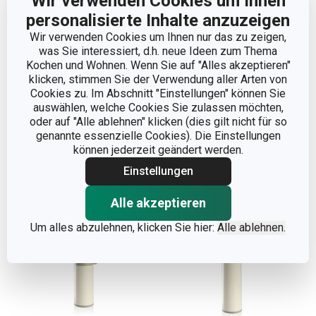
Wir verwenden Cookies um Ihnen
personalisierte Inhalte anzuzeigen
Wir verwenden Cookies um Ihnen nur das zu zeigen,
was Sie interessiert, d.h. neue Ideen zum Thema
Isolierflasche mit Tasse
Isolierflasche mit Tasse
Kochen und Wohnen. Wenn Sie auf "Alles akzeptieren"
CONSTANT 0,7 l, aus
CONSTANT 1,0 l, aus
klicken, stimmen Sie der Verwendung aller Arten von
Edelstahl
Edelstahl
Cookies zu. Im Abschnitt "Einstellungen" können Sie
auswählen, welche Cookies Sie zulassen möchten,
37,90 €
39,90 €
oder auf "Alle ablehnen" klicken (dies gilt nicht für so
Auf Lager
Auf Lager
genannte essenzielle Cookies). Die Einstellungen
können jederzeit geändert werden.
Warenkorb
Warenkorb
Einstellungen
Alle akzeptieren
Um alles abzulehnen, klicken Sie hier:
Alle ablehnen.