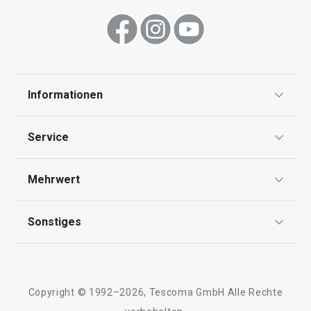
Informationen
Datenschutz
Service
Widerrufsrecht
Versand & Zahlung
Mehrwert
Impressum
FAQ
AGB
TESCOMA Club
Sonstiges
Kontaktformular
Design
Garantie
Meilensteine
Trusted Shops
Rücksendung und Reklamation
Über TESCOMA
Copyright © 1992–2026, Tescoma GmbH Alle Rechte
Qualität