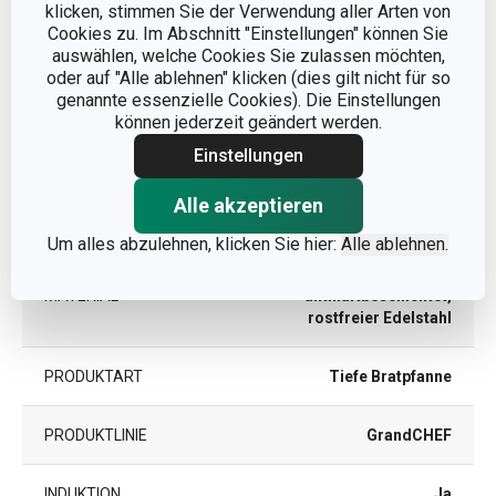
klicken, stimmen Sie der Verwendung aller Arten von
Andere Parameter
Cookies zu. Im Abschnitt "Einstellungen" können Sie
auswählen, welche Cookies Sie zulassen möchten,
oder auf "Alle ablehnen" klicken (dies gilt nicht für so
DECKEL
Nein
genannte essenzielle Cookies). Die Einstellungen
können jederzeit geändert werden.
FÜR DEN OFEN
Ja
Einstellungen
GEEIGNET
Alle akzeptieren
KATEGORIE
Bratpfannen
Um alles abzulehnen, klicken Sie hier:
Alle ablehnen.
Aluminiumlegierung
MATERIAL
antihaftbeschichtet,
rostfreier Edelstahl
PRODUKTART
Tiefe Bratpfanne
PRODUKTLINIE
GrandCHEF
INDUKTION
Ja