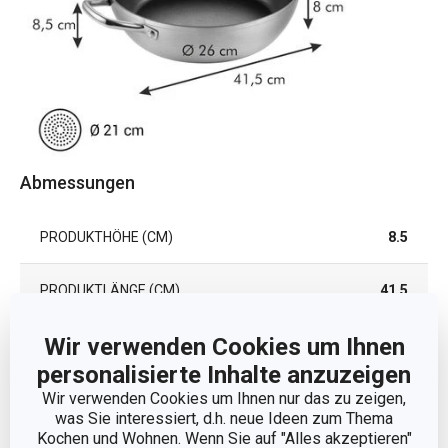
Abmessungen
PRODUKTHÖHE (CM)
8.5
PRODUKTLÄNGE (CM)
41.5
Wir verwenden Cookies um Ihnen
DURCHMESSER (CM)
32
personalisierte Inhalte anzuzeigen
DURCHMESSER DES INDUKTIONSBODENS (CM)
21
Wir verwenden Cookies um Ihnen nur das zu zeigen,
was Sie interessiert, d.h. neue Ideen zum Thema
Kochen und Wohnen. Wenn Sie auf "Alles akzeptieren"