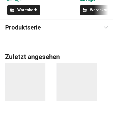
Auf Lager
Auf Lager
Warenkorb
Warenkorb
Produktserie
Zuletzt angesehen
Das umfassende Angebot an
Küchenwerkzeugen und -
geräten
von GrandCHEF ist sowohl für traditionelle als
auch für moderne Küchen geeignet. Die Küchengeräte von
GrandCHEF zeichnen sich durch ein einheitliches Design
und eine Ganzstahl- oder Ganzmetallkonstruktion mit
minimalem Einsatz von Kunststoffen aus. Zum
Kochgeschirr
dieser Linie gehören nicht nur hochwertige