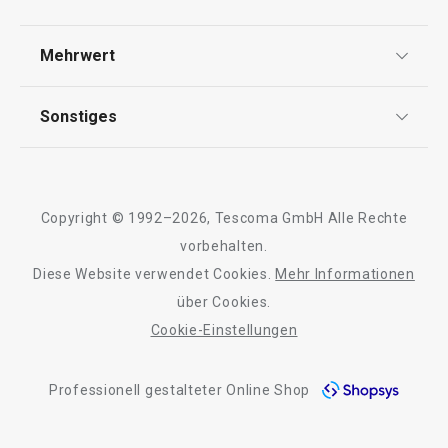
Widerrufsrecht
Versand & Zahlung
Mehrwert
Backen
Impressum
FAQ
AGB
TESCOMA Club
Sonstiges
Kontaktformular
Essen
Design
Garantie
Meilensteine
Trusted Shops
Schneiden
Rücksendung und Reklamation
Über TESCOMA
Copyright © 1992–2026, Tescoma GmbH Alle Rechte
Qualität
Für Unternehmen
vorbehalten.
Getränke
Diese Website verwendet Cookies.
Mehr Informationen
Barrierefreiheit
über Cookies.
Waschen und Reinigen
Cookie-Einstellungen
Outdoor-Aktivitäten
Professionell gestalteter Online Shop