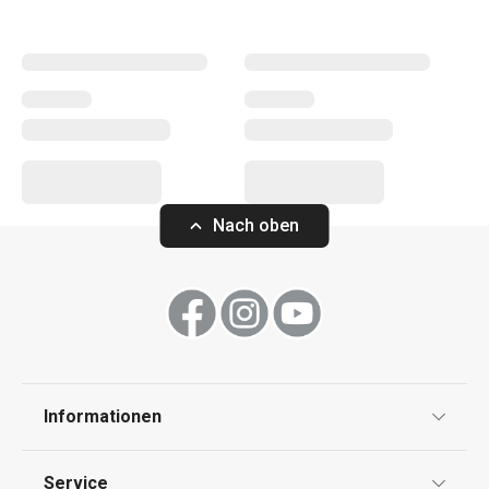
Pfannen
,
Töpfe
und
Kasserollen
, sondern auch
zuverlässige
Schnellkochtöpfe
. Auch die GrandCHEF-
Haushaltsgeräte
wie Wasserkocher, Sandwichmaker,
Reiskocher und Vakuumiergerät sind optisch aufeinander
abgestimmt. Die Produkte dieser Reihe richten sich an
Kunden, die professionelles Design und Spitzenqualität
zu einem erschwinglichen Preis bevorzugen.
Nach oben
Küchenutensilien und Gadgets
Haushaltsgeräte
Haushalt
Informationen
Datenschutz
Service
Kochen