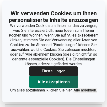
PRODUKTART
Töpfe
Wir verwenden Cookies um Ihnen
personalisierte Inhalte anzuzeigen
PRODUKTLINIE
HOME PROFI
Wir verwenden Cookies um Ihnen nur das zu zeigen,
was Sie interessiert, d.h. neue Ideen zum Thema
Kochen und Wohnen. Wenn Sie auf "Alles akzeptieren"
FARBE
Edelstahlfarben
klicken, stimmen Sie der Verwendung aller Arten von
Cookies zu. Im Abschnitt "Einstellungen" können Sie
INDUKTION
Ja
auswählen, welche Cookies Sie zulassen möchten,
oder auf "Alle ablehnen" klicken (dies gilt nicht für so
genannte essenzielle Cookies). Die Einstellungen
GASHERD
Ja
können jederzeit geändert werden.
Einstellungen
GLAS-/KERAMIKHERD
Ja
Alle akzeptieren
ELEKTROHERD
Ja
Um alles abzulehnen, klicken Sie hier:
Alle ablehnen.
SPÜLMASCHINE
Ja