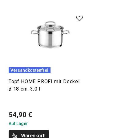
Scharfe Messer
,
Schneidebretter
, aber vor allem
hochwertiges
Kochgeschirr
aus rostfreiem Stahl für das
Kochen zu Hause und in einer professionellen Küche. Die
HOME PROFI Produktpalette ist eine Garantie für
problemloses Kochen.
Schneiden
Versandkostenfrei
Topf HOME PROFI mit Deckel
Kochen
ø 18 cm, 3,0 l
54,90 €
Auf Lager
Warenkorb