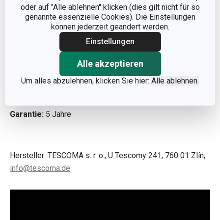
oder auf "Alle ablehnen" klicken (dies gilt nicht für so
Dank der langlebigen Außenbeschichtung sind die Töpfe &
genannte essenzielle Cookies). Die Einstellungen
Kasserollen
leicht sauber zu halten
. Für die Reinigung
können jederzeit geändert werden.
der Außenteile müssen keine speziellen Produkte
Einstellungen
verwendet werden.
Alle akzeptieren
Material:
Premium-Edelstahl, Deckel aus glasiertem
Um alles abzulehnen, klicken Sie hier:
Alle ablehnen.
Porzellan
Reinigung:
Spülmaschinenfest
Garantie:
5 Jahre
Hersteller: TESCOMA s. r. o., U Tescomy 241, 760 01 Zlín;
info@tescoma.de