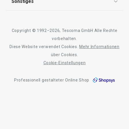
Sonstiges
Kontaktformular
Design
Garantie
Meilensteine
Trusted Shops
Rücksendung und Reklamation
Über TESCOMA
Copyright © 1992–2026, Tescoma GmbH Alle Rechte
Qualität
Für Unternehmen
vorbehalten.
Diese Website verwendet Cookies.
Mehr Informationen
Barrierefreiheit
über Cookies.
Cookie-Einstellungen
Professionell gestalteter Online Shop