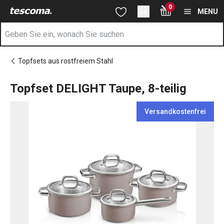
Sie befinden sich auf der Topfset DELIGHT Taupe, 8-teilig Seite
0
Zum Hauptinhalt springen
Zur Navigation springen
Zur Suche springen
MENU
Topfsets aus rostfreiem Stahl
Topfset DELIGHT Taupe, 8-teilig
Versandkostenfrei