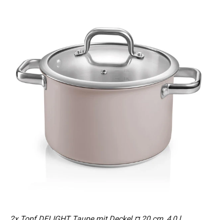
2x Topf DELIGHT Taupe mit Deckel ¤ 20 cm, 4,0 l