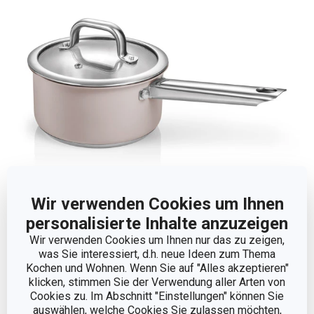
2x Delight Taupe Stielkasserolle mit Deckel ¤ 16 cm, 1,5 l
Wir verwenden Cookies um Ihnen
personalisierte Inhalte anzuzeigen
Das DELIGHT Taupe Kochgeschirr verfügt über einen
Wir verwenden Cookies um Ihnen nur das zu zeigen,
was Sie interessiert, d.h. neue Ideen zum Thema
massiven Glas-Edelstahldeckel mit Dampfloch, geräumige
Kochen und Wohnen. Wenn Sie auf "Alles akzeptieren"
Komfortgriffe, einen
Sandwich-Induktionsboden
und
klicken, stimmen Sie der Verwendung aller Arten von
eine Messskala.
Cookies zu. Im Abschnitt "Einstellungen" können Sie
auswählen, welche Cookies Sie zulassen möchten,