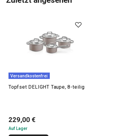
Zuletzt angesehen
Delight bedeutet Genuss. Die DELIGHT
Kasserollen
und
Töpfe
haben wir für alle geschaffen, die hochwertiges
Kochgeschirr für das tägliche
Backen
und
Kochen
mögen
und eine außergewöhnliche Farbgebung suchen - in
diesem Fall die helle Oberflächenfarbe, die typisch für
DELIGHT Kochgeschirr ist.
Versandkostenfrei
Kochen
Topfset DELIGHT Taupe, 8-teilig
229,00 €
Auf Lager