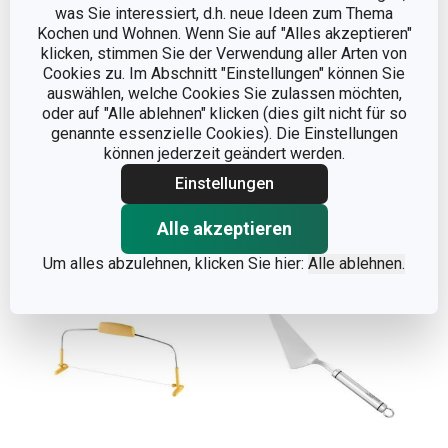
was Sie interessiert, d.h. neue Ideen zum Thema
Kochen und Wohnen. Wenn Sie auf "Alles akzeptieren"
klicken, stimmen Sie der Verwendung aller Arten von
Cookies zu. Im Abschnitt "Einstellungen" können Sie
Tortenheber PRESTO
Tortenheber GrandCHEF
auswählen, welche Cookies Sie zulassen möchten,
oder auf "Alle ablehnen" klicken (dies gilt nicht für so
9,90 €
10,90 €
genannte essenzielle Cookies). Die Einstellungen
können jederzeit geändert werden.
Auf Lager
Auf Lager
Einstellungen
Warenkorb
Warenkorb
Alle akzeptieren
Um alles abzulehnen, klicken Sie hier:
Alle ablehnen.