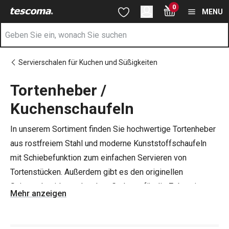
Sie befinden sich auf der Tortenheber / Kuchenschaufeln Seite
0
Zum Hauptinhalt springen
Zur Navigation springen
Zur Suche springen
MENU
Servierschalen für Kuchen und Süßigkeiten
Tortenheber /
Kuchenschaufeln
In unserem Sortiment finden Sie hochwertige Tortenheber
aus rostfreiem Stahl und moderne Kunststoffschaufeln
mit Schiebefunktion zum einfachen Servieren von
Tortenstücken. Außerdem gibt es den originellen
Saitenschneider und andere Gadgets für die Zubereitung
Mehr anzeigen
von Kuchen und Desserts.