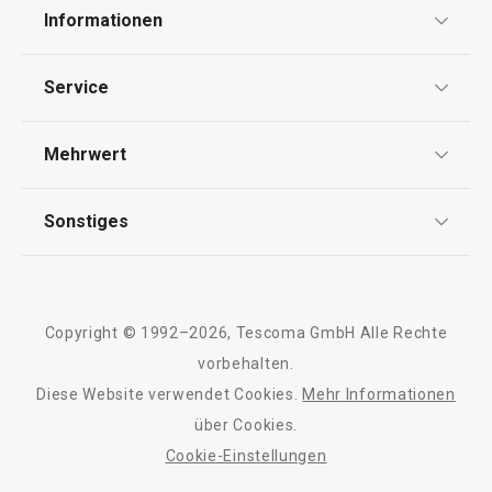
Informationen
Datenschutz
Service
Widerrufsrecht
Versand & Zahlung
Mehrwert
Impressum
FAQ
AGB
TESCOMA Club
Sonstiges
Kontaktformular
Design
Garantie
Meilensteine
Trusted Shops
Rücksendung und Reklamation
Über TESCOMA
Copyright © 1992–2026, Tescoma GmbH Alle Rechte
Qualität
Für Unternehmen
vorbehalten.
Diese Website verwendet Cookies.
Mehr Informationen
Barrierefreiheit
über Cookies.
Cookie-Einstellungen