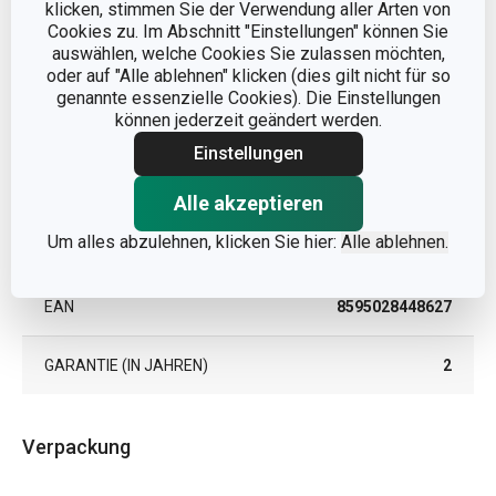
klicken, stimmen Sie der Verwendung aller Arten von
Andere Parameter
Cookies zu. Im Abschnitt "Einstellungen" können Sie
auswählen, welche Cookies Sie zulassen möchten,
KATEGORIE
Barkeeper und Sommelier
oder auf "Alle ablehnen" klicken (dies gilt nicht für so
genannte essenzielle Cookies). Die Einstellungen
können jederzeit geändert werden.
MATERIAL
Kunststoff
Einstellungen
PRODUKTART
Trinkhälme
Alle akzeptieren
Um alles abzulehnen, klicken Sie hier:
Alle ablehnen.
PRODUKTLINIE
myDRINK
EAN
8595028448627
GARANTIE (IN JAHREN)
2
Verpackung