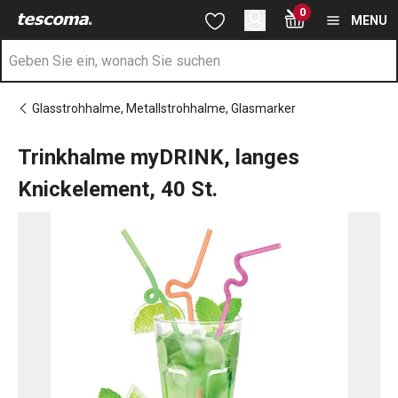
Sie befinden sich auf der Trinkhalme myDRINK, langes Knickelem
0
Zum Hauptinhalt springen
Zur Navigation springen
Zur Suche springen
MENU
Glasstrohhalme, Metallstrohhalme, Glasmarker
Trinkhalme myDRINK, langes
Knickelement, 40 St.