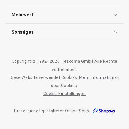
Widerrufsrecht
Versand & Zahlung
Mehrwert
23,90 €
16,90 €
Impressum
FAQ
Auf Lager
Auf Lager
AGB
TESCOMA Club
Sonstiges
Kontaktformular
Warenkorb
Warenkorb
Design
Garantie
Meilensteine
Trusted Shops
Rücksendung und Reklamation
Über TESCOMA
Copyright © 1992–2026, Tescoma GmbH Alle Rechte
Qualität
Alle Produkte der Linie myDRINK
Für Unternehmen
vorbehalten.
Diese Website verwendet Cookies.
Mehr Informationen
Barrierefreiheit
über Cookies.
Cookie-Einstellungen
Professionell gestalteter Online Shop