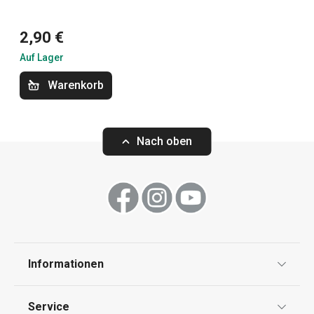
Küchenutensilien und Gadgets
2,90 €
Outdoor-Aktivitäten
Auf Lager
Warenkorb
Nach oben
Informationen
Eiswürfelform mit Behälter
Eiswürfelform m
myDRINK, Würfel
Datenschutz
Service