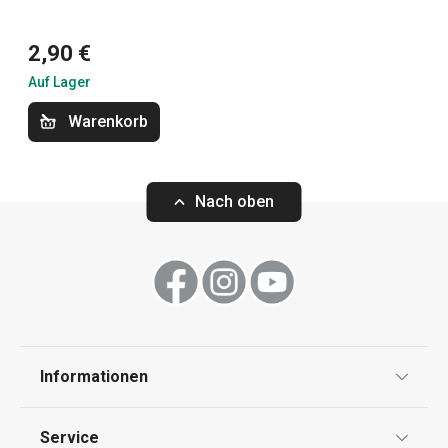
Küchenutensilien und Gadgets
2,90 €
Outdoor-Aktivitäten
Auf Lager
Warenkorb
Nach oben
Informationen
Eiswürfelform mit Behälter
Eiswürfelform m
myDRINK, Würfel
Datenschutz
Service