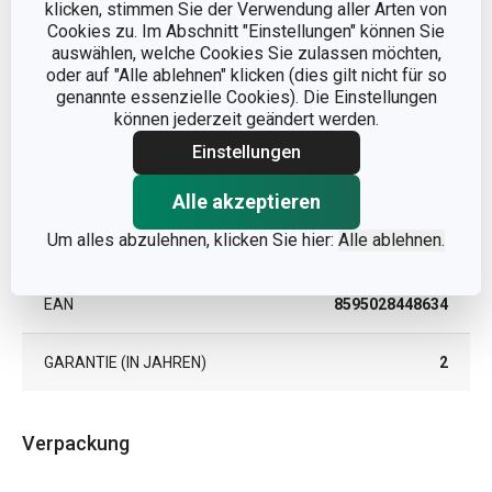
klicken, stimmen Sie der Verwendung aller Arten von
Andere Parameter
Cookies zu. Im Abschnitt "Einstellungen" können Sie
auswählen, welche Cookies Sie zulassen möchten,
KATEGORIE
Barkeeper und Sommelier
oder auf "Alle ablehnen" klicken (dies gilt nicht für so
genannte essenzielle Cookies). Die Einstellungen
können jederzeit geändert werden.
MATERIAL
Kunststoff
Einstellungen
PRODUKTART
Trinkhälme
Alle akzeptieren
Um alles abzulehnen, klicken Sie hier:
Alle ablehnen.
PRODUKTLINIE
myDRINK
EAN
8595028448634
GARANTIE (IN JAHREN)
2
Verpackung