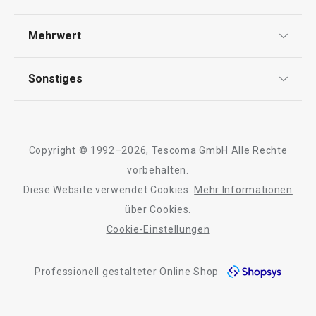
Widerrufsrecht
Versand & Zahlung
Mehrwert
23,90 €
16,90 €
Impressum
FAQ
Auf Lager
Auf Lager
AGB
TESCOMA Club
Sonstiges
Kontaktformular
Warenkorb
Warenkorb
Design
Garantie
Meilensteine
Trusted Shops
Rücksendung und Reklamation
Über TESCOMA
Copyright © 1992–2026, Tescoma GmbH Alle Rechte
Qualität
Alle Produkte der Linie myDRINK
Für Unternehmen
vorbehalten.
Diese Website verwendet Cookies.
Mehr Informationen
Barrierefreiheit
über Cookies.
Cookie-Einstellungen
Professionell gestalteter Online Shop