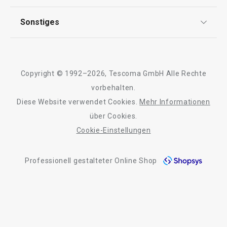
FAQ
AGB
TESCOMA Club
Sonstiges
Kontaktformular
Design
Vakuumverschluss mit Pumpe UNO
Glastuch UNO VI
Garantie
Meilensteine
VINO
Trusted Shops
Rücksendung und Reklamation
Über TESCOMA
Copyright © 1992–2026, Tescoma GmbH Alle Rechte
Qualität
Für Unternehmen
vorbehalten.
9,90 €
6,90 €
Diese Website verwendet Cookies.
Mehr Informationen
Auf Lager
Auf Lager
Barrierefreiheit
über Cookies.
Warenkorb
Warenkorb
Cookie-Einstellungen
Professionell gestalteter Online Shop
Alle Produkte der Linie UNO VINO