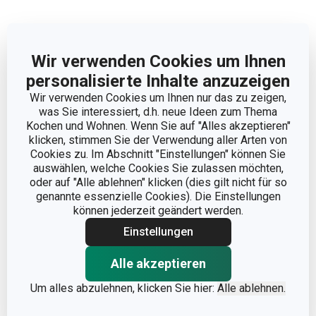
Abmessungen
Wir verwenden Cookies um Ihnen
PRODUKTBREITE (CM)
7.5
personalisierte Inhalte anzuzeigen
Wir verwenden Cookies um Ihnen nur das zu zeigen,
was Sie interessiert, d.h. neue Ideen zum Thema
PRODUKTHÖHE (CM)
3.5
Kochen und Wohnen. Wenn Sie auf "Alles akzeptieren"
klicken, stimmen Sie der Verwendung aller Arten von
PRODUKTLÄNGE (CM)
16.5
Cookies zu. Im Abschnitt "Einstellungen" können Sie
auswählen, welche Cookies Sie zulassen möchten,
oder auf "Alle ablehnen" klicken (dies gilt nicht für so
genannte essenzielle Cookies). Die Einstellungen
Andere Parameter
können jederzeit geändert werden.
Einstellungen
KATEGORIE
Barkeeper und Sommelier
Alle akzeptieren
MATERIAL
Kunststoff
Um alles abzulehnen, klicken Sie hier:
Alle ablehnen.
PRODUKTART
Vakuumpumpe