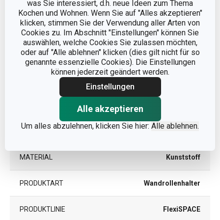
was Sie interessiert, d.h. neue Ideen zum Thema
Kochen und Wohnen. Wenn Sie auf "Alles akzeptieren"
PRODUKTBREITE (CM)
14.8
klicken, stimmen Sie der Verwendung aller Arten von
Cookies zu. Im Abschnitt "Einstellungen" können Sie
auswählen, welche Cookies Sie zulassen möchten,
PRODUKTHÖHE (CM)
9
oder auf "Alle ablehnen" klicken (dies gilt nicht für so
genannte essenzielle Cookies). Die Einstellungen
PRODUKTLÄNGE (CM)
4.6
können jederzeit geändert werden.
Einstellungen
Andere Parameter
Alle akzeptieren
Um alles abzulehnen, klicken Sie hier:
Alle ablehnen.
KATEGORIE
Küchenorganisation
MATERIAL
Kunststoff
PRODUKTART
Wandrollenhalter
PRODUKTLINIE
FlexiSPACE