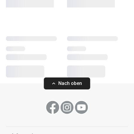
Schubladenablagen
zur Aufbewahrung von
Küchenutensilien, Teller- und Deckelablagen, Hängehalter
zur Aufbewahrung von Küchenutensilien. Ebenfalls in
diesem Sortiment enthalten sind Schutzpolster und
Aufbewahrungsboxen für den Kühl- und Gefrierschrank
sowie
Hängeschienen
. Interessante Extras sind ein
Weinglashalter, ein Flaschen- und Dosenregal oder ein
praktischer
Brotkasten
.
Haushalt
Nach oben
Küchenutensilien und Gadgets