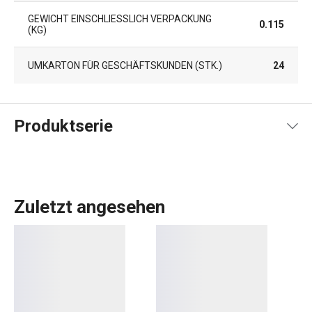
GEWICHT EINSCHLIESSLICH VERPACKUNG (
0.115
KG)
UMKARTON FÜR GESCHÄFTSKUNDEN (STK.)
24
Produktserie
Zuletzt angesehen
Unauffällige, aber sehr nützliche Küchenhelfer, die Sie vor
allem in Schränken und Schubladen finden werden. Das
sind die Produkte der Produktlinie FlexiSPACE. Dabei
handelt es sich um eine große Auswahl an