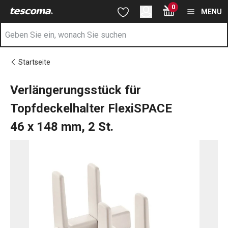
Sie befinden sich auf der Verlängerungsstück für Topfdeckelhal
0
Zum Hauptinhalt springen
Zur Navigation springen
Zur Suche springen
MENU
Startseite
Verlängerungsstück für
Topfdeckelhalter FlexiSPACE
46 x 148 mm, 2 St.