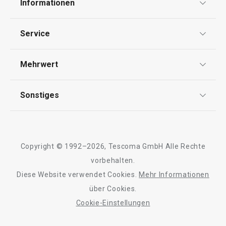
Informationen
Datenschutz
Service
Widerrufsrecht
Versand & Zahlung
Mehrwert
Impressum
FAQ
AGB
TESCOMA Club
Sonstiges
Kontaktformular
Besteckeinsatz FlexiSPACE
Schubladeneinsa
Design
370 x 222 mm
370 x 74 mm
Garantie
Meilensteine
Trusted Shops
Rücksendung und Reklamation
Über TESCOMA
Copyright © 1992–2026, Tescoma GmbH Alle Rechte
Qualität
19,90 €
11,90 €
Für Unternehmen
vorbehalten.
Auf Lager
Auf Lager
Diese Website verwendet Cookies.
Mehr Informationen
Barrierefreiheit
über Cookies.
Warenkorb
Warenkorb
Cookie-Einstellungen