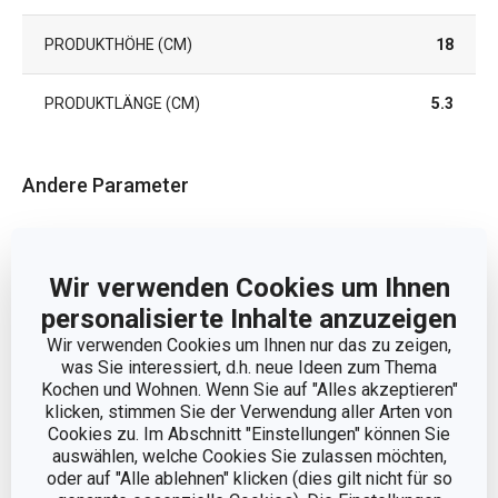
PRODUKTHÖHE (CM)
18
PRODUKTLÄNGE (CM)
5.3
Andere Parameter
KATEGORIE
Küchenhelfer
Wir verwenden Cookies um Ihnen
MATERIAL
Edelstahl, Kunststoff
personalisierte Inhalte anzuzeigen
Wir verwenden Cookies um Ihnen nur das zu zeigen,
PRODUKTART
Reibe
was Sie interessiert, d.h. neue Ideen zum Thema
Kochen und Wohnen. Wenn Sie auf "Alles akzeptieren"
klicken, stimmen Sie der Verwendung aller Arten von
PRODUKTLINIE
GrandCHEF
Cookies zu. Im Abschnitt "Einstellungen" können Sie
auswählen, welche Cookies Sie zulassen möchten,
oder auf "Alle ablehnen" klicken (dies gilt nicht für so
SPÜLMASCHINE
Ja