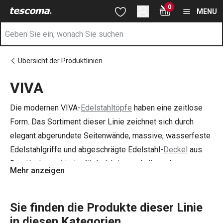
Sie befinden sich auf der VIVA Seite
0
Zum Hauptinhalt springen
Zur Navigation springen
Zur Suche springen
MENU
Übersicht der Produktlinien
VIVA
Die modernen VIVA-
Edelstahltöpfe
haben eine zeitlose
Form. Das Sortiment dieser Linie zeichnet sich durch
elegant abgerundete Seitenwände, massive, wasserfeste
Edelstahlgriffe und abgeschrägte Edelstahl-
Deckel
aus.
Das
Kochgeschirr
ist für Induktion und alle anderen
Mehr anzeigen
Herdarten geeignet.
Sie finden die Produkte dieser Linie
in diesen Kategorien