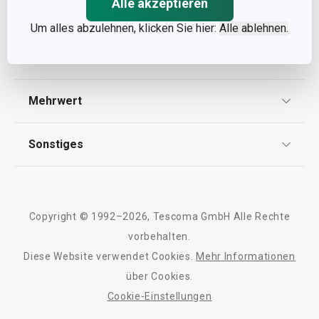
Alle akzeptieren
Informationen
Um alles abzulehnen, klicken Sie hier:
Alle ablehnen.
Datenschutz
Service
Widerrufsrecht
Versand & Zahlung
Mehrwert
Impressum
FAQ
AGB
TESCOMA Club
Sonstiges
Kontaktformular
Design
Garantie
Meilensteine
Trusted Shops
Rücksendung und Reklamation
Über TESCOMA
Copyright © 1992–2026, Tescoma GmbH Alle Rechte
Qualität
Für Unternehmen
vorbehalten.
Diese Website verwendet Cookies.
Mehr Informationen
Barrierefreiheit
über Cookies.
Cookie-Einstellungen