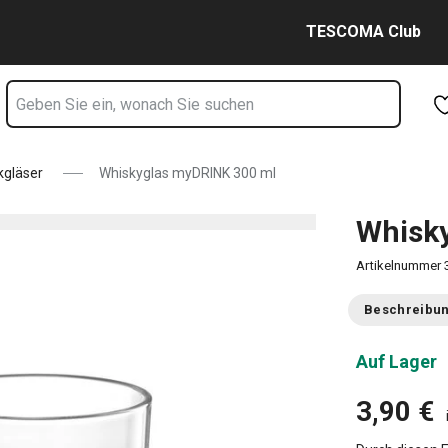
Zum Hauptinhalt springen
Zur Navigation springen
Zur Suche springen
TESCOMA Club
kgläser
Whiskyglas myDRINK 300 ml
Whisk
Artikelnummer
Beschreibu
Auf Lager
3,90 €