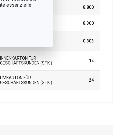
nnte essenzielle
HÖHE (CM)
8.800
LÄNGE (CM)
8.300
GEWICHT EINSCHLIESSLICH V
0.303
ERPACKUNG (KG)
INNENKARTON FÜR
12
GESCHÄFTSKUNDEN (STK.)
UMKARTON FÜR
24
GESCHÄFTSKUNDEN (STK.)