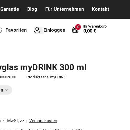
Garantie
Blog
Für Unternehmen
Kontakt
Ihr Warenkorb
0
Favoriten
Einloggen
0,00 €
yglas myDRINK 300 ml
306026.00
Produktserie:
myDRINK
ng
inkl. MwSt, zzgl.
Versandkosten