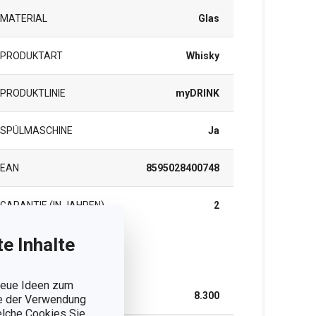
MATERIAL
Glas
PRODUKTART
Whisky
PRODUKTLINIE
myDRINK
SPÜLMASCHINE
Ja
EAN
8595028400748
GARANTIE (IN JAHREN)
2
e Inhalte
rpackung
 neue Ideen zum
BREITE (CM)
8.300
ie der Verwendung
welche Cookies Sie