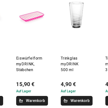
Eiswürfelform
Trinkglas
T
myDRINK,
myDRINK
m
Stäbchen
500 ml
3
15,90 €
4,90 €
4
Auf Lager
Auf Lager
A
b
Warenkorb
Warenkorb