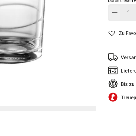
Durch diesen E
In den
Zu Favo
Versan
Liefer
Bis zu
Treue