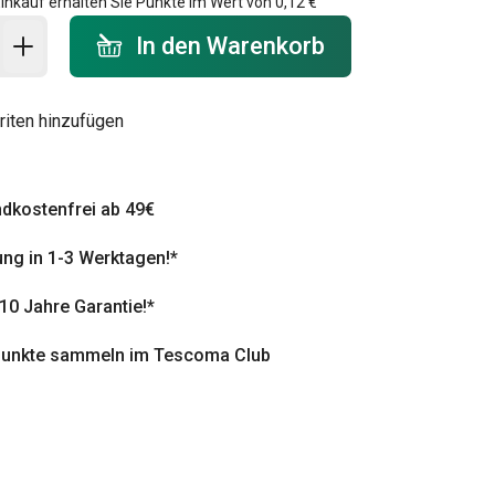
inkauf erhalten Sie Punkte im Wert von
0,12 €
 Warenkorb - Menge
In den Warenkorb
riten hinzufügen
dkostenfrei ab 49€
ung in 1-3 Werktagen!*
 10 Jahre Garantie!*
punkte sammeln im Tescoma Club