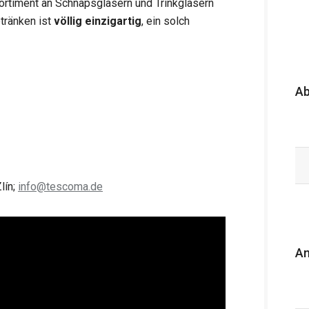
ortiment an Schnapsgläsern und Trinkgläsern
tränken ist
völlig einzigartig
, ein solch
A
lín;
info@tescoma.de
An