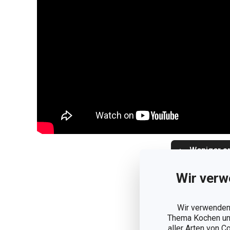
Weniger a
Wir verw
Wir verwenden 
Thema Kochen und
aller Arten von C