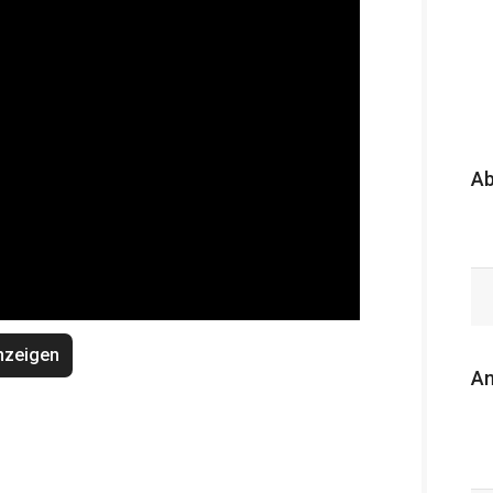
A
nzeigen
An