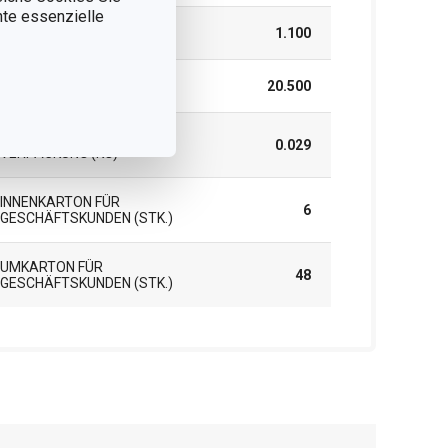
nnte essenzielle
HÖHE (CM)
1.100
LÄNGE (CM)
20.500
GEWICHT EINSCHLIESSLICH V
0.029
ERPACKUNG (KG)
INNENKARTON FÜR
6
GESCHÄFTSKUNDEN (STK.)
UMKARTON FÜR
48
GESCHÄFTSKUNDEN (STK.)