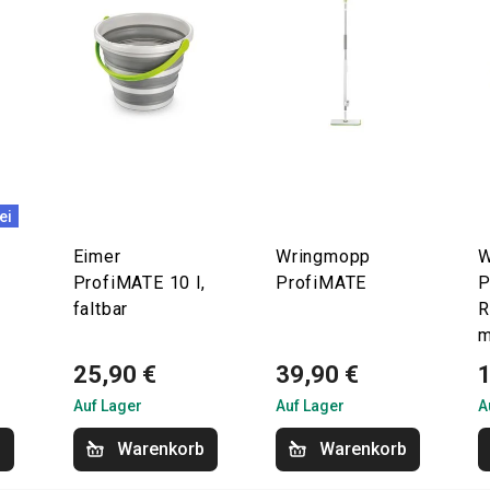
ei
Eimer
Wringmopp
W
ProfiMATE 10 l,
ProfiMATE
P
faltbar
R
m
25,90 €
39,90 €
Auf Lager
Auf Lager
A
b
Warenkorb
Warenkorb