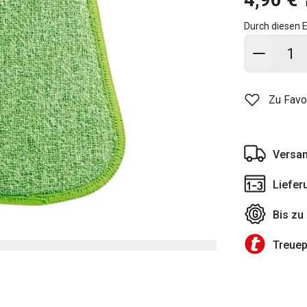
Durch diesen E
In den
Zu Favo
Versan
Liefer
Bis zu
Treue