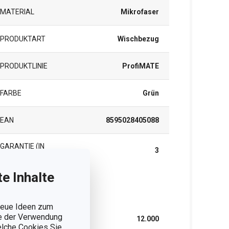
MATERIAL
Mikrofaser
PRODUKTART
Wischbezug
PRODUKTLINIE
ProfiMATE
FARBE
Grün
EAN
8595028405088
GARANTIE (IN
3
JAHREN)
e Inhalte
rpackung
 neue Ideen zum
ie der Verwendung
BREITE (CM)
12.000
welche Cookies Sie