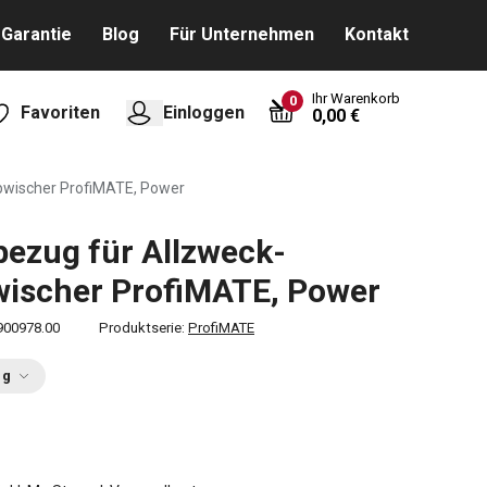
Garantie
Blog
Für Unternehmen
Kontakt
Ihr Warenkorb
0
Favoriten
Einloggen
0,00 €
bwischer ProfiMATE, Power
ezug für Allzweck-
ischer ProfiMATE, Power
900978.00
Produktserie:
ProfiMATE
ng