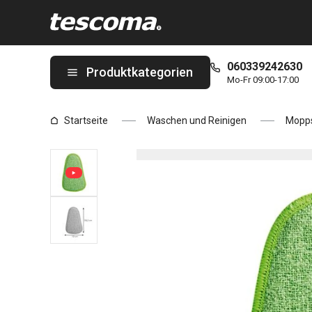
Sie befinden sich auf der Wischbezug für Allzweck-Staubwisch
060339242630
Produktkategorien
Mo-Fr 09:00-17:00
Startseite
Waschen und Reinigen
Mopps