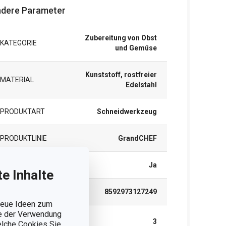
dere Parameter
Zubereitung von Obst
KATEGORIE
und Gemüse
Kunststoff, rostfreier
MATERIAL
Edelstahl
PRODUKTART
Schneidwerkzeug
PRODUKTLINIE
GrandCHEF
SPÜLMASCHINE
Ja
e Inhalte
EAN
8592973127249
 neue Ideen zum
ie der Verwendung
GARANTIE (IN
3
welche Cookies Sie
JAHREN)