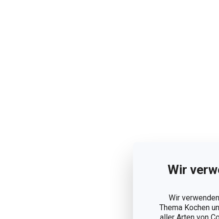
Wir verw
Wir verwenden 
Thema Kochen und
aller Arten von C