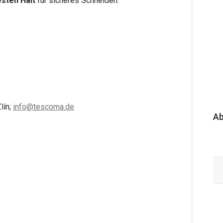
esten Halt
für sicheres Schneiden.
lín;
info@tescoma.de
A