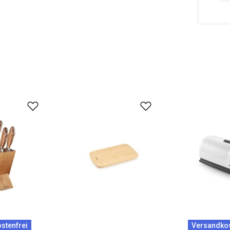
stenfrei
Versandkos