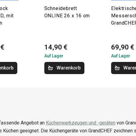
ock
Schneidebrett
Elektrisch
, mit
ONLINE 26 x 16 cm
Messersch
n
GrandCHE
 €
14,90 €
69,90 €
Auf Lager
Auf Lager
enkorb
Warenkorb
Ware
fassende Angebot an
Küchenwerkzeugen und -geräten
von Grand
 Küchen geeignet. Die Küchengeräte von GrandCHEF zeichnen sic