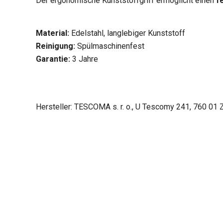
Der ergonomische Kunststoffgriff ermöglicht einen
f
Material:
Edelstahl, langlebiger Kunststoff
Reinigung:
Spülmaschinenfest
Garantie:
3 Jahre
Hersteller: TESCOMA s. r. o., U Tescomy 241, 760 01 Z