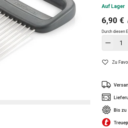
Auf Lager
6,90 €
Durch diesen E
In den
Zu Favo
Versan
Liefer
Bis zu
Treue