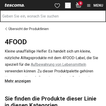
Sie befinden sich auf der 4FOOD Seite
0
Zum Hauptinhalt springen
Zur Navigation springen
Zur Suche springen
MENU
Übersicht der Produktlinien
4FOOD
Kleine unauffällige Helfer. Es handelt sich um kleine,
nützliche Alltagsprodukte mit dem 4FOOD-Label, die Sie
speziell für die
Aufbewahrung von Lebensmitteln
verwenden können. Zu dieser Produktpalette gehören
Konservengläser
, Aufbewahrungsbeutel, Brotbeutel,
Mehr anzeigen
Lebensmittelbeutel
und -folie,
Vakuumfolie und -beutel
,
flexible Silikondeckel und andere Küchenhelfer.
Sie finden die Produkte dieser Linie
in diesen Kategorien