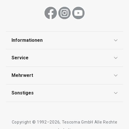
Informationen
Datenschutz
Service
Widerrufsrecht
Versand & Zahlung
Mehrwert
Impressum
FAQ
AGB
TESCOMA Club
Sonstiges
Kontaktformular
Design
Garantie
Meilensteine
Trusted Shops
Rücksendung und Reklamation
Über TESCOMA
Copyright © 1992–2026, Tescoma GmbH Alle Rechte
Qualität