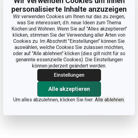
Wir verwenden Cookies um Ihnen
Trockenmittelverschluss
Trockenmittelverschluss
personalisierte Inhalte anzuzeigen
4FOOD
4FOOD
Wir verwenden Cookies um Ihnen nur das zu zeigen,
23,90 €
5,90 €
was Sie interessiert, d.h. neue Ideen zum Thema
Kochen und Wohnen. Wenn Sie auf "Alles akzeptieren"
Auf Lager
Auf Lager
klicken, stimmen Sie der Verwendung aller Arten von
Cookies zu. Im Abschnitt "Einstellungen" können Sie
Warenkorb
Warenkorb
auswählen, welche Cookies Sie zulassen möchten,
oder auf "Alle ablehnen" klicken (dies gilt nicht für so
genannte essenzielle Cookies). Die Einstellungen
können jederzeit geändert werden.
Einstellungen
Alle akzeptieren
Um alles abzulehnen, klicken Sie hier:
Alle ablehnen.