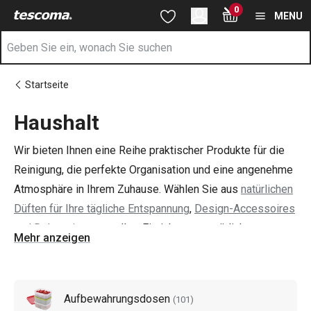
Sie befinden sich auf der Haushalt Seite
0
Zum Hauptinhalt springen
Zur Navigation springen
Zur Suche springen
MENU
Startseite
Haushalt
Wir bieten Ihnen eine Reihe praktischer Produkte für die
Reinigung, die perfekte Organisation und eine angenehme
Atmosphäre in Ihrem Zuhause. Wählen Sie aus
natürlichen
Düften für Ihre tägliche Entspannung
,
Design-Accessoires
und Dekorationen
, um Ihre Einrichtung gemütlicher zu
Mehr anzeigen
gestalten oder Produkte zum
Waschen und Reinigen
. Wir
haben auch an ein stabiles Bügelbrett und ein
Dampfbügeleisen gedacht, um das Bügeln zu erleichtern.
Aufbewahrungsdosen
(
101
)