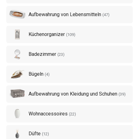
Wir bieten auch andere Haushaltshelfer an - zum Beispiel
Aufbewahrung von Lebensmitteln
für die
Aufbewahrung von Wäsche
. Organisieren Sie Ihr
(
47
)
Zuhause ganz nach Ihrem Geschmack und sparen Sie
wertvolle Zeit!
Küchenorganizer
(
109
)
Badezimmer
(
23
)
Bügeln
(
4
)
Aufbewahrung von Kleidung und Schuhen
(
39
)
Wohnaccessoires
(
22
)
Düfte
(
12
)