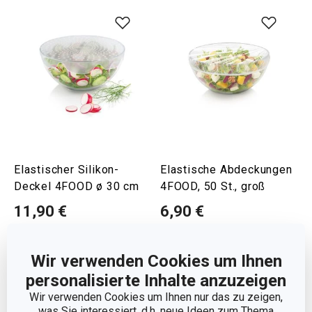
Elastischer Silikon-
Elastische Abdeckungen
Deckel 4FOOD ø 30 cm
4FOOD, 50 St., groß
11,90 €
6,90 €
Auf Lager
Auf Lager
Wir verwenden Cookies um Ihnen
Warenkorb
Warenkorb
personalisierte Inhalte anzuzeigen
Wir verwenden Cookies um Ihnen nur das zu zeigen,
was Sie interessiert, d.h. neue Ideen zum Thema