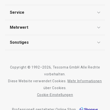
Datenschutz
Service
Widerrufsrecht
Versand & Zahlung
Mehrwert
Impressum
FAQ
AGB
TESCOMA Club
Sonstiges
Kontaktformular
Design
Garantie
Meilensteine
Trusted Shops
Rücksendung und Reklamation
Über TESCOMA
Copyright © 1992–2026, Tescoma GmbH Alle Rechte
Qualität
Für Unternehmen
vorbehalten.
Diese Website verwendet Cookies.
Mehr Informationen
Barrierefreiheit
über Cookies.
Cookie-Einstellungen
Professionell gestalteter Online Shop