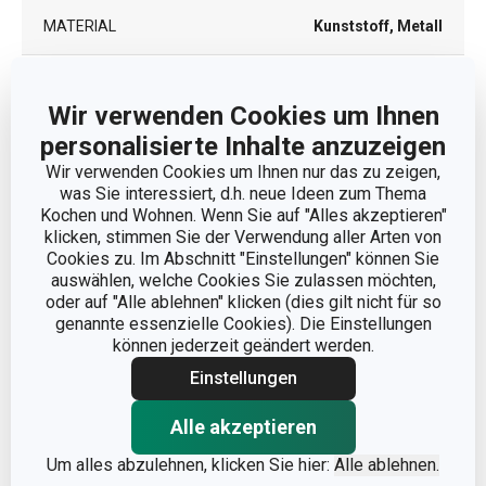
MATERIAL
Kunststoff, Metall
PRODUKTART
Abtropfkorb
Wir verwenden Cookies um Ihnen
personalisierte Inhalte anzuzeigen
PRODUKTLINIE
ONLINE
Wir verwenden Cookies um Ihnen nur das zu zeigen,
was Sie interessiert, d.h. neue Ideen zum Thema
SPÜLMASCHINE
Nein
Kochen und Wohnen. Wenn Sie auf "Alles akzeptieren"
klicken, stimmen Sie der Verwendung aller Arten von
EAN
8592973128758
Cookies zu. Im Abschnitt "Einstellungen" können Sie
auswählen, welche Cookies Sie zulassen möchten,
oder auf "Alle ablehnen" klicken (dies gilt nicht für so
GARANTIE (IN
3
genannte essenzielle Cookies). Die Einstellungen
JAHREN)
können jederzeit geändert werden.
Einstellungen
Verpackung
Alle akzeptieren
Um alles abzulehnen, klicken Sie hier:
Alle ablehnen.
BREITE (CM)
13.700