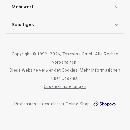
Versand & Zahlung
Mehrwert
Impressum
FAQ
AGB
TESCOMA Club
Sonstiges
Kontaktformular
Design
Garantie
Meilensteine
Trusted Shops
Rücksendung und Reklamation
Über TESCOMA
Copyright © 1992–2026, Tescoma GmbH Alle Rechte
Qualität
Für Unternehmen
vorbehalten.
Diese Website verwendet Cookies.
Mehr Informationen
Neuheiten
Barrierefreiheit
über Cookies.
Fliegenhaube ONLINE ø 30 cm
Kapselspender f
Cookie-Einstellungen
Kapseln ONLINE
Professionell gestalteter Online Shop
11,90 €
17,90 €
Auf Lager
Auf Lager