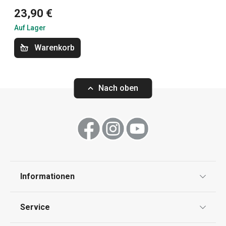
23,90 €
Essen
Auf Lager
Haushalt
Warenkorb
Schneiden
Nach oben
Waschen und Reinigen
Getränke
Informationen
Küchenutensilien und Gadgets
Datenschutz
Service
Backen
Widerrufsrecht