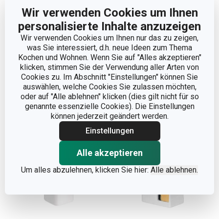
Wir verwenden Cookies um Ihnen
personalisierte Inhalte anzuzeigen
Besteckabtropfkorb
Abtropfkorb für
Wir verwenden Cookies um Ihnen nur das zu zeigen,
ONLINE
Küchenutensilien ONLINE
was Sie interessiert, d.h. neue Ideen zum Thema
Kochen und Wohnen. Wenn Sie auf "Alles akzeptieren"
19,90 €
15,90 €
klicken, stimmen Sie der Verwendung aller Arten von
Auf Lager
Auf Lager
Cookies zu. Im Abschnitt "Einstellungen" können Sie
auswählen, welche Cookies Sie zulassen möchten,
Warenkorb
Warenkorb
oder auf "Alle ablehnen" klicken (dies gilt nicht für so
genannte essenzielle Cookies). Die Einstellungen
können jederzeit geändert werden.
Einstellungen
Alle akzeptieren
Um alles abzulehnen, klicken Sie hier:
Alle ablehnen.