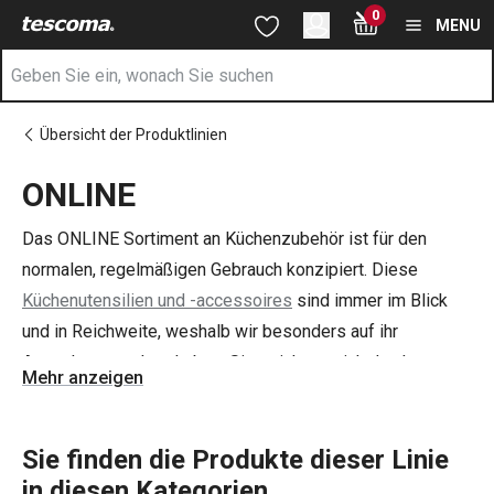
Sie befinden sich auf der ONLINE Seite
0
Zum Hauptinhalt springen
Zur Navigation springen
Zur Suche springen
MENU
Übersicht der Produktlinien
ONLINE
Das ONLINE Sortiment an Küchenzubehör ist für den
normalen, regelmäßigen Gebrauch konzipiert. Diese
Küchenutensilien und -accessoires
sind immer im Blick
und in Reichweite, weshalb wir besonders auf ihr
Aussehen geachtet haben. Sie zeichnen sich durch
Mehr anzeigen
einfache Formen mit abgerundeten Kanten und einen
cremefarbenen Farbton in Kombination mit Bambus aus.
Sie machen die
Sie finden die Produkte dieser Linie
Vorratsdosen
,
Teebeutel- und
Papiertaschentücherablagen
in diesen Kategorien
, das
Brotschneidebrett
,