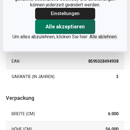
können jederzeit geändert werden.
Einstellungen
PRODUKTART
Schubladenmatte
Alle akzeptieren
PRODUKTLINIE
FlexiSPACE
Um alles abzulehnen, klicken Sie hier:
Alle ablehnen.
FARBE
Weiß
| Grau
EAN
8595028494938
GARANTIE (IN JAHREN)
3
Verpackung
BREITE (CM)
6.000
HÖHE (CM)
56.000