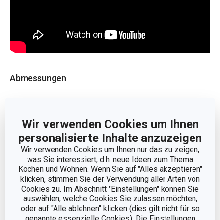
Abmessungen
PRODUKTBREITE (CM)
50
Wir verwenden Cookies um Ihnen
PRODUKTLÄNGE (CM)
150
personalisierte Inhalte anzuzeigen
Wir verwenden Cookies um Ihnen nur das zu zeigen,
was Sie interessiert, d.h. neue Ideen zum Thema
Andere Parameter
Kochen und Wohnen. Wenn Sie auf "Alles akzeptieren"
klicken, stimmen Sie der Verwendung aller Arten von
Cookies zu. Im Abschnitt "Einstellungen" können Sie
KATEGORIE
Küchenorganisation
auswählen, welche Cookies Sie zulassen möchten,
oder auf "Alle ablehnen" klicken (dies gilt nicht für so
genannte essenzielle Cookies). Die Einstellungen
MATERIAL
Kunststoff