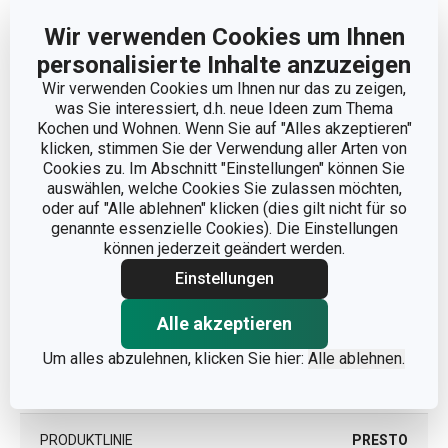
Wir verwenden Cookies um Ihnen
personalisierte Inhalte anzuzeigen
Abmessungen
Wir verwenden Cookies um Ihnen nur das zu zeigen,
was Sie interessiert, d.h. neue Ideen zum Thema
Kochen und Wohnen. Wenn Sie auf "Alles akzeptieren"
PRODUKTLÄNGE (CM)
15
klicken, stimmen Sie der Verwendung aller Arten von
Cookies zu. Im Abschnitt "Einstellungen" können Sie
auswählen, welche Cookies Sie zulassen möchten,
Andere Parameter
oder auf "Alle ablehnen" klicken (dies gilt nicht für so
genannte essenzielle Cookies). Die Einstellungen
können jederzeit geändert werden.
Zubereitung von Obst und
KATEGORIE
Einstellungen
Gemüse
Alle akzeptieren
MATERIAL
Kunststoff
Um alles abzulehnen, klicken Sie hier:
Alle ablehnen.
PRODUKTART
Schäler
PRODUKTLINIE
PRESTO