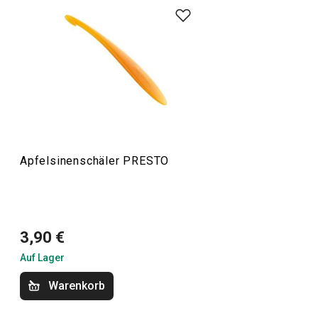
grundlegende
praktische Küchenutensilien
. Sie werden
aus hochwertigen Materialien hergestellt und sind
dennoch erschwinglich. In der PRESTO-Linie finden Sie
Schaber
,
Dosenöffner
,
Schöpfkellen
,
Siebe
,
Messer
und
andere Küchengeräte. Die Küchengeräte von PRESTO
erleichtern sowohl erfahrenen als auch unerfahrenen
Köchen die Arbeit.
Apfelsinenschäler PRESTO
Kochen
Küchenutensilien und Gadgets
3,90 €
Auf Lager
Backen
Warenkorb