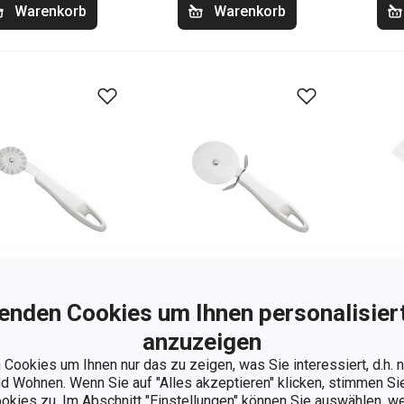
Warenkorb
Warenkorb
enden Cookies um Ihnen personalisiert
anzuzeigen
igrad PRESTO
Pizzaschneider
Bac
Cookies um Ihnen nur das zu zeigen, was Sie interessiert, d.h.
PRESTO
 Wohnen. Wenn Sie auf "Alles akzeptieren" klicken, stimmen S
90 €
5,90 €
4,
ookies zu. Im Abschnitt "Einstellungen" können Sie auswählen, 