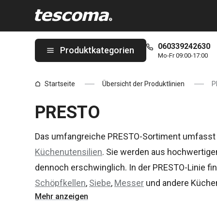
Sie befinden sich auf der PRESTO Seite
060339242630
Produktkategorien
Mo-Fr 09:00-17:00
Startseite
Übersicht der Produktlinien
P
PRESTO
Das umfangreiche PRESTO-Sortiment umfasst
Küchenutensilien
. Sie werden aus hochwertigen
dennoch erschwinglich. In der PRESTO-Linie fi
Schöpfkellen
,
Siebe
,
Messer
und andere Küchen
Mehr anzeigen
erleichtern sowohl erfahrenen als auch unerfah