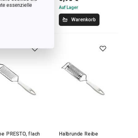
nnte essenzielle
Lager
Auf Lager
Warenkorb
Warenkorb
be PRESTO, flach
Halbrunde Reibe