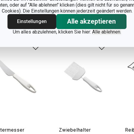
n, oder auf "Alle ablehnen" klicken (dies gilt nicht für so gena
 Lager
Auf Lager
Auf 
Cookies). Die Einstellungen können jederzeit geändert werden.
Warenkorb
Warenkorb
Alle akzeptieren
Einstellungen
Um alles abzulehnen, klicken Sie hier:
Alle ablehnen.
ttermesser
Zwiebelhalter
Rei