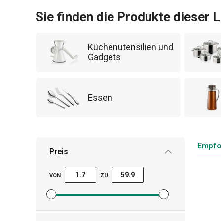
Sie finden die Produkte dieser L
Küchenutensilien und
Gadgets
Essen
Empfo
Preis
VON
ZU
Mindestpreisfilter festlegen
Höchstpreisfilter festlegen