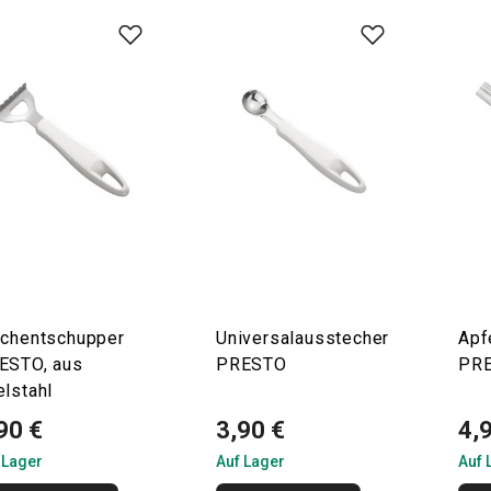
schentschupper
Universalausstecher
Apf
ESTO, aus
PRESTO
PR
elstahl
90 €
3,90 €
4,
 Lager
Auf Lager
Auf 