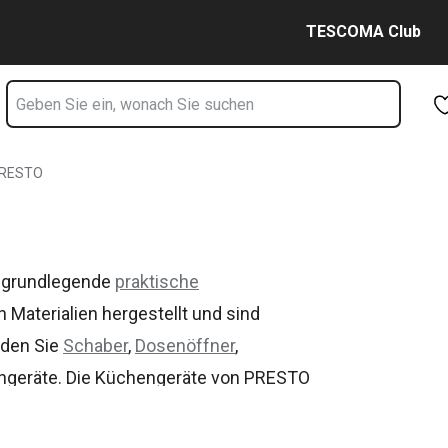
Zum Hauptinhalt springen
Zur Navigation springen
Zur Suche springen
TESCOMA Club
RESTO
 grundlegende
praktische
 Materialien hergestellt und sind
nden Sie
Schaber
,
Dosenöffner
,
geräte. Die Küchengeräte von PRESTO
renen Köchen die Arbeit.