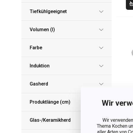
Tiefkühlgeeignet
Volumen (l)
Farbe
Induktion
Gasherd
Wir verw
Produktlänge (cm)
Te
Glas-/Keramikherd
Wir verwenden 
Thema Kochen und
4,
aller Arten von C