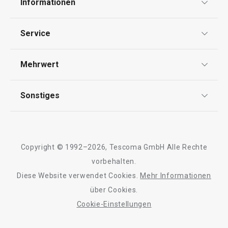
Informationen
Datenschutz
Essen
Service
Widerrufsrecht
Versand & Zahlung
Mehrwert
Impressum
FAQ
AGB
TESCOMA Club
Sonstiges
Kontaktformular
Design
Garantie
Meilensteine
Trusted Shops
Rücksendung und Reklamation
Über TESCOMA
Copyright © 1992–2026, Tescoma GmbH Alle Rechte
Qualität
Für Unternehmen
vorbehalten.
Neuheiten
Versandkostenfrei
Neuheiten
Diese Website verwendet Cookies.
Mehr Informationen
Barrierefreiheit
Doppelpfanne i-PRESTO ø 26 cm
Schaufel für Sch
über Cookies.
PRESTO
Cookie-Einstellungen