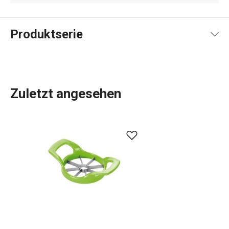
Produktserie
Zuletzt angesehen
Das umfangreiche PRESTO-Sortiment umfasst
grundlegende
praktische Küchenutensilien
. Sie werden
aus hochwertigen Materialien hergestellt und sind
dennoch erschwinglich. In der PRESTO-Linie finden Sie
Schaber
,
Dosenöffner
,
Schöpfkellen
,
Siebe
,
Messer
und
andere Küchengeräte. Die Küchengeräte von PRESTO
erleichtern sowohl erfahrenen als auch unerfahrenen
Köchen die Arbeit.