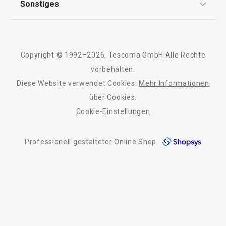
Sonstiges
Kontaktformular
Design
Garantie
Meilensteine
Trusted Shops
Rücksendung und Reklamation
Über TESCOMA
Copyright © 1992–2026, Tescoma GmbH Alle Rechte
Qualität
Für Unternehmen
vorbehalten.
Diese Website verwendet Cookies.
Mehr Informationen
Barrierefreiheit
über Cookies.
Cookie-Einstellungen
Professionell gestalteter Online Shop