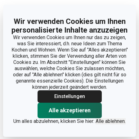
Andere Parameter
Wir verwenden Cookies um Ihnen
personalisierte Inhalte anzuzeigen
KATEGORIE
Küchenorganisation
Wir verwenden Cookies um Ihnen nur das zu zeigen,
was Sie interessiert, d.h. neue Ideen zum Thema
Kunststoff, rostfreier
MATERIAL
Kochen und Wohnen. Wenn Sie auf "Alles akzeptieren"
Edelstahl
klicken, stimmen Sie der Verwendung aller Arten von
Cookies zu. Im Abschnitt "Einstellungen" können Sie
auswählen, welche Cookies Sie zulassen möchten,
PRODUKTART
Aufhängeleiste
oder auf "Alle ablehnen" klicken (dies gilt nicht für so
genannte essenzielle Cookies). Die Einstellungen
PRODUKTLINIE
FUNNY MUMMY
können jederzeit geändert werden.
Einstellungen
EAN
8595028417500
Alle akzeptieren
GARANTIE (IN
3
Um alles abzulehnen, klicken Sie hier:
Alle ablehnen.
JAHREN)