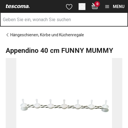
Sie befinden sich auf der Appendino 40 cm FUNNY MUMMY Sei
0
Zum Hauptinhalt springen
Zur Navigation springen
Zur Suche springen
MENU
Hängeschienen, Körbe und Küchenregale
Appendino 40 cm FUNNY MUMMY