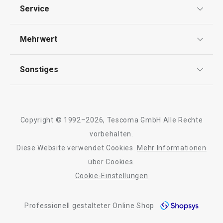
Datenschutz
Service
Widerrufsrecht
Getränke
Versand & Zahlung
Mehrwert
Impressum
FAQ
Essen
AGB
TESCOMA Club
Sonstiges
Kontaktformular
Design
Garantie
Meilensteine
Trusted Shops
Rücksendung und Reklamation
Über TESCOMA
Copyright © 1992–2026, Tescoma GmbH Alle Rechte
Qualität
Für Unternehmen
vorbehalten.
Diese Website verwendet Cookies.
Mehr Informationen
Barrierefreiheit
über Cookies.
Cookie-Einstellungen
Neuheiten
Versandkostenfrei
Neuheiten
Professionell gestalteter Online Shop
Doppelpfanne i-PRESTO ø 26 cm
Schaufel für Sch