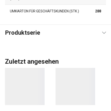
UMKARTON FÜR GESCHÄFTSKUNDEN (STK.)
288
Produktserie
Zuletzt angesehen
Das umfangreiche PRESTO-Sortiment umfasst
grundlegende
praktische Küchenutensilien
. Sie werden
aus hochwertigen Materialien hergestellt und sind
dennoch erschwinglich. In der PRESTO-Linie finden Sie
Schaber
,
Dosenöffner
,
Schöpfkellen
,
Siebe
,
Messer
und
andere Küchengeräte. Die Küchengeräte von PRESTO