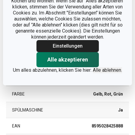
Kochen und Wohnen. Wenn Sie auf "Alles akzeptieren"
klicken, stimmen Sie der Verwendung aller Arten von
Cookies zu. Im Abschnitt "Einstellungen" können Sie
Andere Parameter
auswählen, welche Cookies Sie zulassen möchten,
oder auf "Alle ablehnen" klicken (dies gilt nicht für so
KATEGORIE
Küchenorganisation
genannte essenzielle Cookies). Die Einstellungen
können jederzeit geändert werden.
Einstellungen
MATERIAL
Kunststoff
Alle akzeptieren
PRODUKTART
Haken
Um alles abzulehnen, klicken Sie hier:
Alle ablehnen.
PRODUKTLINIE
PRESTO
FARBE
Gelb, Rot, Grün
SPÜLMASCHINE
Ja
EAN
8595028425888