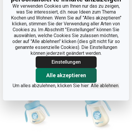
Wir verwenden Cookies um Ihnen nur das zu zeigen,
was Sie interessiert, d.h. neue Ideen zum Thema
Trinkflasche PAPU PAPI
Biegsame Trinkflasche
Kochen und Wohnen. Wenn Sie auf "Alles akzeptieren"
250 ml, rosa
PAPU PAPI 200 ml, mit
klicken, stimmen Sie der Verwendung aller Arten von
Löffel, rosa
Cookies zu. Im Abschnitt "Einstellungen" können Sie
auswählen, welche Cookies Sie zulassen möchten,
17,90 €
16,90 €
oder auf "Alle ablehnen" klicken (dies gilt nicht für so
genannte essenzielle Cookies). Die Einstellungen
Auf Lager
Auf Lager
können jederzeit geändert werden.
Warenkorb
Warenkorb
Einstellungen
Alle akzeptieren
Um alles abzulehnen, klicken Sie hier:
Alle ablehnen.