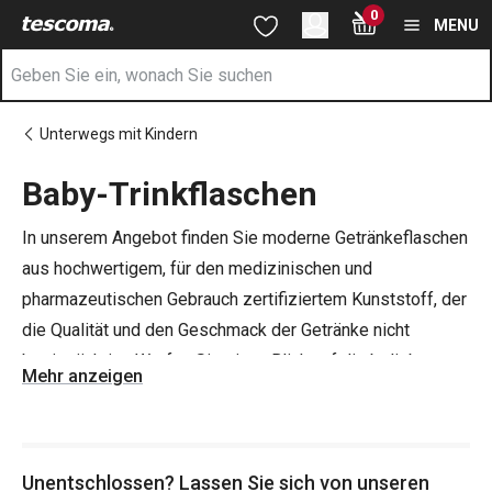
Sie befinden sich auf der Baby-Trinkflaschen Seite
0
Zum Hauptinhalt springen
Zur Navigation springen
Zur Suche springen
MENU
Unterwegs mit Kindern
Baby-Trinkflaschen
In unserem Angebot finden Sie moderne Getränkeflaschen
aus hochwertigem, für den medizinischen und
pharmazeutischen Gebrauch zertifiziertem Kunststoff, der
die Qualität und den Geschmack der Getränke nicht
beeinträchtigt. Werfen Sie einen Blick auf die beliebte
Mehr anzeigen
Produktlinie
PAPU PAPI
für Kinder, die nicht nur
Babyflaschen, sondern auch
Snackboxen
und mehr
umfasst.
Unentschlossen? Lassen Sie sich von unseren