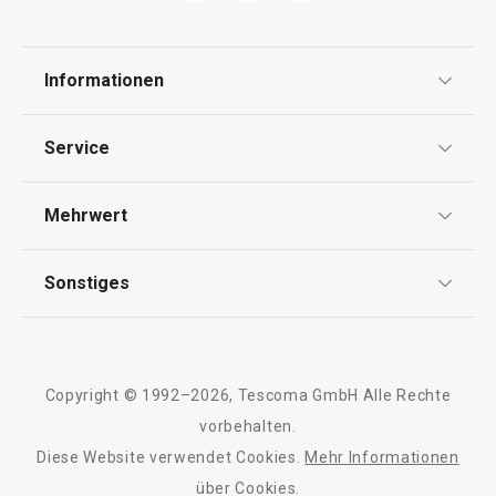
Informationen
Datenschutz
Service
Widerrufsrecht
Versand & Zahlung
Mehrwert
Impressum
FAQ
AGB
TESCOMA Club
Sonstiges
Kontaktformular
Design
Garantie
Meilensteine
Trusted Shops
Rücksendung und Reklamation
Über TESCOMA
Copyright © 1992–2026, Tescoma GmbH Alle Rechte
Qualität
Für Unternehmen
vorbehalten.
Diese Website verwendet Cookies.
Mehr Informationen
Barrierefreiheit
über Cookies.