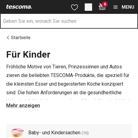
Sie befinden sich auf der Für Kinder Seite
0
Zum Hauptinhalt springen
Zur Navigation springen
Zur Suche springen
MENU
Startseite
Für Kinder
Fröhliche Motive von Tieren, Prinzessinnen und Autos
zieren die beliebten TESCOMA-Produkte, die speziell für
die kleinsten Esser und begeisterten Köche konzipiert
sind. Die hohen Anforderungen an die gesundheitliche
Unbedenklichkeit der verwendeten Materialien sind dabei
Mehr anzeigen
selbstverständlich. Ob Sie Ihre
Kleinen beim Backen von
süßen Leckereien
mit einbeziehen wollen,
Baby- und
Kinderbedarf
oder
Fläschchen und Geschirr für Kinder
Baby- und Kindersachen
(
10
)
suchen, hier sind Sie richtig!