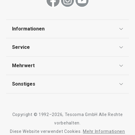
Informationen
Datenschutz
Service
Widerrufsrecht
Versand & Zahlung
Mehrwert
Impressum
FAQ
AGB
TESCOMA Club
Sonstiges
Kontaktformular
Design
Garantie
Meilensteine
Trusted Shops
Rücksendung und Reklamation
Über TESCOMA
Copyright © 1992–2026, Tescoma GmbH Alle Rechte
Qualität
Für Unternehmen
vorbehalten.
Diese Website verwendet Cookies.
Mehr Informationen
Barrierefreiheit